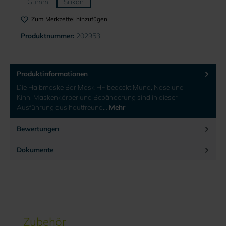
Gummi
Silikon
Zum Merkzettel hinzufügen
Produktnummer:
202953
Produktinformationen
Die Halbmaske BariMask HF bedeckt Mund, Nase und
Kinn. Maskenkörper und Bebänderung sind in dieser
Ausführung aus hautfreund…
Mehr
Bewertungen
Dokumente
Produktgalerie überspringen
Zubehör