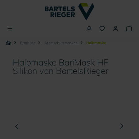
alt springen
Produkte
Atemschutzmasken
Halbmaske
Halbmaske BariMask HF
Silikon von BartelsRieger
Bildergalerie überspringen