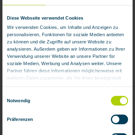
Diese Webseite verwendet Cookies
Wir verwenden Cookies, um Inhalte und Anzeigen zu
personalisieren, Funktionen für soziale Medien anbieten
Partikelfilter 24 P2 (Schutzklasse P2 R), 5 Stk.
zu können und die Zugriffe auf unsere Website zu
analysieren. Außerdem geben wir Informationen zu Ihrer
Produktnummer:
922300
Verwendung unserer Website an unsere Partner für
33,80 € / Pack
soziale Medien, Werbung und Analysen weiter. Unsere
Partner führen diese Informationen möglicherweise mit
weiteren Daten zusammen, die Sie ihnen bereitgestellt
Zubehör
haben oder die sie im Rahmen Ihrer Nutzung der Dienste
gesammelt haben.
Einwilligungsauswahl
Notwendig
Mit Klick auf „[Zustimmen / Alles akzeptieren / etc.]“
erteilen Sie Ihre Einwilligung auch in die Weitergabe über
Präferenzen
Ihr Verhalten in unserem Shop an unseren Partner, die
shopware AG (Ebbinghoff 10, 48624 Schöppingen,