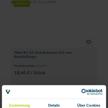
Zubehör
Filter 84 AX (Schutzklasse AX) von
BartelsRieger
Produktnummer:
920850
18,40 € / Stück
Zubehör
Zustimmung
Details
Über Cookies