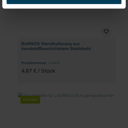
BARIKOS Wandhalterung aus
kunststoffbeschichtetem Stahldraht
Produktnummer:
154808
4,87 € / Stück
Zubehör