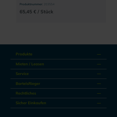
Produktnummer:
203554
65,45 € / Stück
Produkte
Mieten / Leasen
Service
BartelsRieger
Rechtliches
Sicher Einkaufen