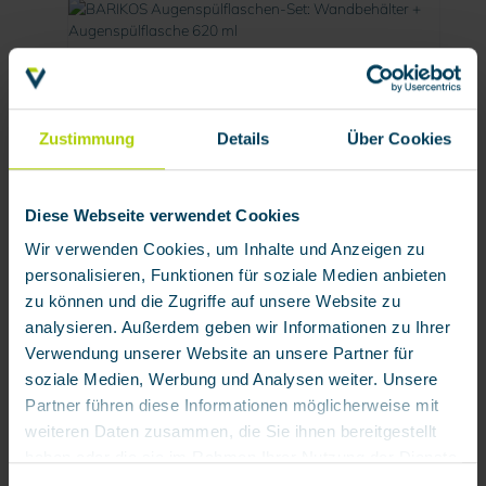
Zustimmung
Details
Über Cookies
Diese Webseite verwendet Cookies
BARIKOS Augenspülflaschen-Set:
Wir verwenden Cookies, um Inhalte und Anzeigen zu
Wandbehälter + Augenspülflasche 620 ml
personalisieren, Funktionen für soziale Medien anbieten
zu können und die Zugriffe auf unsere Website zu
Produktnummer:
200008
analysieren. Außerdem geben wir Informationen zu Ihrer
Verfügbar
Verwendung unserer Website an unsere Partner für
44,07 € / Stück
soziale Medien, Werbung und Analysen weiter. Unsere
Partner führen diese Informationen möglicherweise mit
weiteren Daten zusammen, die Sie ihnen bereitgestellt
haben oder die sie im Rahmen Ihrer Nutzung der Dienste
gesammelt haben.