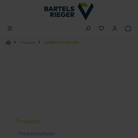
alt springen
Produkte
BARIKOS Erste Hilfe
BARIKOS Erste Hilfe
Produkte
Produktneuheiten