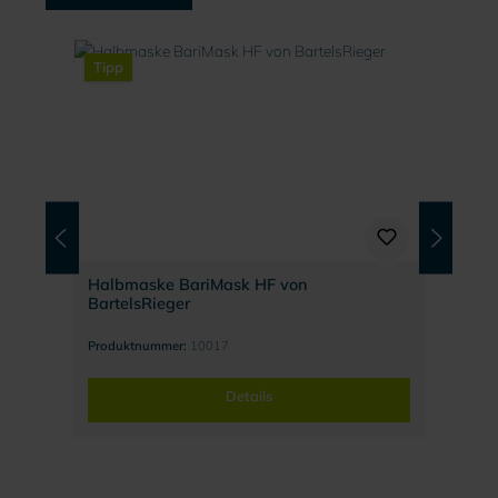
Produktgalerie überspringen
Tipp
Halbmaske BariMask HF von
BartelsRieger
Produktnummer:
10017
Details