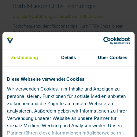
BartelsRieger RFID-Technologie
Druckluft-Zuführungsschläuche mit RFID-Chip
Radiofrequenz-Identifikationschips, kurz RFID-Chips, bieten
die Möglichkeit, eine große Menge an Informationen digital
zu speichern und zum Abruf bereitzustellen. Dadurch stellen
sie eine effizientere Alternative zu herkömmlichen
Barcodesystemen mit erheblichem Potenzial für
Produktivitätsverbesserungen dar. Darüber hinaus eröffnet
Zustimmung
Details
Über Cookies
die RFID-Technologie je nach individuellem Bedarf die
Möglichkeit einer umfassenden Vernetzung und
Kommunikation von Branchen, Unternehmen und
Diese Webseite verwendet Cookies
Prozessen.
Wir verwenden Cookies, um Inhalte und Anzeigen zu
RFID-Technologie entdecken
personalisieren, Funktionen für soziale Medien anbieten
Produktgalerie überspringen
zu können und die Zugriffe auf unsere Website zu
analysieren. Außerdem geben wir Informationen zu Ihrer
Verwendung unserer Website an unsere Partner für
soziale Medien, Werbung und Analysen weiter. Unsere
Partner führen diese Informationen möglicherweise mit