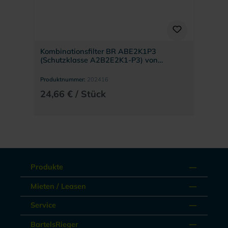
Kombinationsfilter BR ABE2K1P3
(Schutzklasse A2B2E2K1-P3) von
BartelsRieger
Produktnummer:
202416
24,66 € / Stück
Produkte
Mieten / Leasen
Service
BartelsRieger