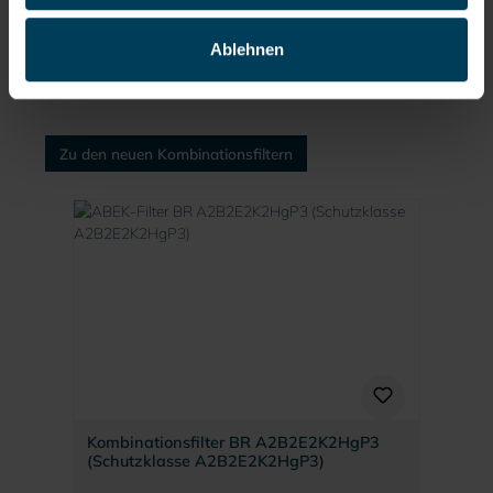
Hochleistungsfiltern, die durch hohen Tragekomfort und
moderne Optik punkten, und genießen Sie als Anwender die
vielen Vorteile:
Ablehnen
Zu den neuen Kombinationsfiltern
Produktgalerie überspringen
Kombinationsfilter BR A2B2E2K2HgP3
(Schutzklasse A2B2E2K2HgP3)