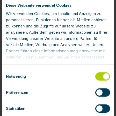
Diese Webseite verwendet Cookies
Vollmaske BRK 820 V von BartelsRieger
Wir verwenden Cookies, um Inhalte und Anzeigen zu
personalisieren, Funktionen für soziale Medien anbieten
Produktnummer:
111201
zu können und die Zugriffe auf unsere Website zu
217,48 € / Stück
analysieren. Außerdem geben wir Informationen zu Ihrer
Verwendung unserer Website an unsere Partner für
soziale Medien, Werbung und Analysen weiter. Unsere
Zubehör
Partner führen diese Informationen möglicherweise mit
weiteren Daten zusammen, die Sie ihnen bereitgestellt
haben oder die sie im Rahmen Ihrer Nutzung der Dienste
gesammelt haben.
Einwilligungsauswahl
Notwendig
Mit Klick auf „[Zustimmen / Alles akzeptieren / etc.]“
erteilen Sie Ihre Einwilligung auch in die Weitergabe über
Präferenzen
Ihr Verhalten in unserem Shop an unseren Partner, die
Filteraufnahme 5570/70
shopware AG (Ebbinghoff 10, 48624 Schöppingen,
Deutschland), die diese Daten Ihnen nicht persönlich
Statistiken
zuordnen kann, sie aber zu eigenen Zwecken (z.B.
Produktnummer:
929006