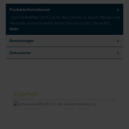
Produktinformationen
Der Partikelfilter 24 P2 ist für den Einsatz in, durch Stäube und
Aerosole, kontaminierten Bereichen konzipiert. Der Aufba…
Mehr
Bewertungen
Dokumente
Produktgalerie überspringen
Zubehör