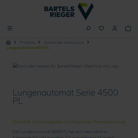
alt springen
Produkte
Isolierender Atemschutz
Lungenautomat 4500 PL
Lungenautomat 4500
PL
Lungenautomat Serie 4500
PL
Druckluft-Schlauchgeräte mit integrierter Warneinrichtung
Der Lungenautomat 4500 PL hat sich viele Jahre in
härtestem Einsatz bewährt. Ein wesentliches Merkmal