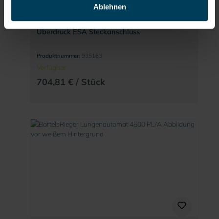
Ablehnen
Druckluft-Schlauchgerät 4500 PL/BN
Überdruck ESA Steckanschluss
Produktnummer:
935163
Verfügbar
704,81 € / Stück