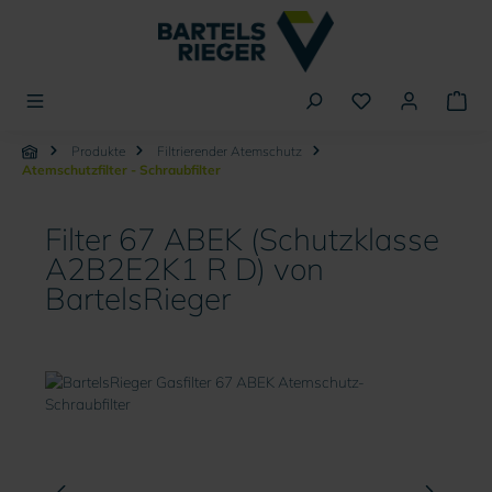
alt springen
Produkte
Filtrierender Atemschutz
Atemschutzfilter - Schraubfilter
Filter 67 ABEK (Schutzklasse
A2B2E2K1 R D) von
BartelsRieger
Bildergalerie überspringen