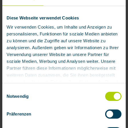
Diese Webseite verwendet Cookies
Wir verwenden Cookies, um Inhalte und Anzeigen zu
personalisieren, Funktionen für soziale Medien anbieten
Produktgalerie überspringen
Zubehör
zu können und die Zugriffe auf unsere Website zu
analysieren. Außerdem geben wir Informationen zu Ihrer
Verwendung unserer Website an unsere Partner für
soziale Medien, Werbung und Analysen weiter. Unsere
Partner führen diese Informationen möglicherweise mit
weiteren Daten zusammen, die Sie ihnen bereitgestellt
haben oder die sie im Rahmen Ihrer Nutzung der Dienste
gesammelt haben.
Einwilligungsauswahl
Notwendig
Mit Klick auf „[Zustimmen / Alles akzeptieren / etc.]“
Vollmaske BRK 820 G von BartelsRieger
erteilen Sie Ihre Einwilligung auch in die Weitergabe über
Präferenzen
Ihr Verhalten in unserem Shop an unseren Partner, die
shopware AG (Ebbinghoff 10, 48624 Schöppingen,
Produktnummer:
111208