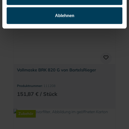
Ablehnen
Vollmaske BRK 820 G von BartelsRieger
Produktnummer:
111208
151,87 € / Stück
Zubehör