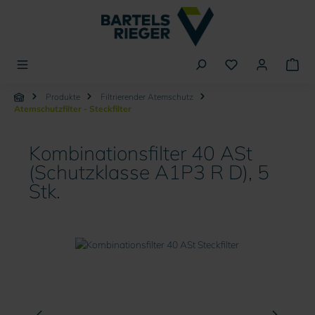
alt springen
Produkte
Filtrierender Atemschutz
Atemschutzfilter - Steckfilter
Kombinationsfilter 40 ASt
(Schutzklasse A1P3 R D), 5
Stk.
Bildergalerie überspringen