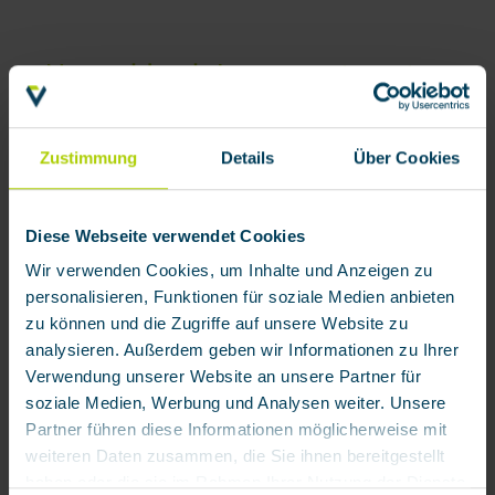
Normaldruck-Lungenautomat
4500PL/D
Lungenautomat 4500PL/D
Zustimmung
Details
Über Cookies
Grundgerät mit Gürtelgarnitur, Zugentlastung und
Warneinrichtung
Diese Webseite verwendet Cookies
Wir verwenden Cookies, um Inhalte und Anzeigen zu
personalisieren, Funktionen für soziale Medien anbieten
Überdruck-Lungenautomat
zu können und die Zugriffe auf unsere Website zu
4500PL/A
Lungenautomat 4500PL/A
analysieren. Außerdem geben wir Informationen zu Ihrer
Verwendung unserer Website an unsere Partner für
Grundgerät mit Gürtelgarnitur, Zugentlastung und
soziale Medien, Werbung und Analysen weiter. Unsere
Warneinrichtung
Partner führen diese Informationen möglicherweise mit
weiteren Daten zusammen, die Sie ihnen bereitgestellt
haben oder die sie im Rahmen Ihrer Nutzung der Dienste