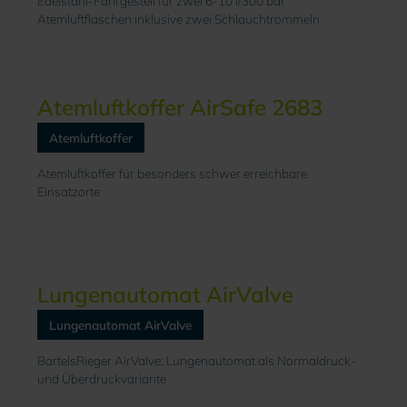
Edelstahl-Fahrgestell für zwei 6-10 l/300 bar
Atemluftflaschen inklusive zwei Schlauchtrommeln
Atemluftkoffer AirSafe 2683
Atemluftkoffer
Atemluftkoffer für besonders schwer erreichbare
Einsatzorte
Lungenautomat AirValve
Lungenautomat AirValve
BartelsRieger AirValve: Lungenautomat als Normaldruck-
und Überdruckvariante