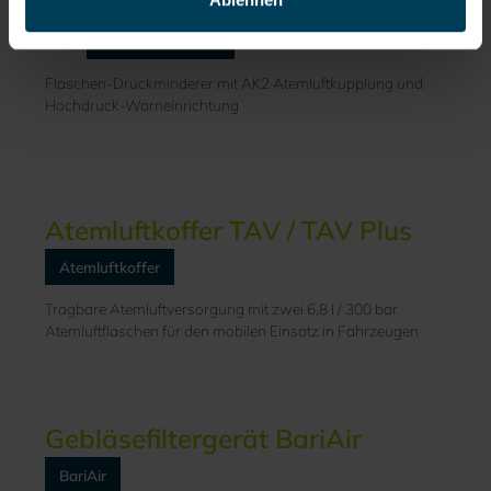
2
DM 1900 HDW 2
Flaschen-Druckminderer mit AK2 Atemluftkupplung und
Hochdruck-Warneinrichtung
Atemluftkoffer TAV / TAV Plus
Atemluftkoffer
Tragbare Atemluftversorgung mit zwei 6,8 l / 300 bar
Atemluftflaschen für den mobilen Einsatz in Fahrzeugen
Gebläsefiltergerät BariAir
BariAir