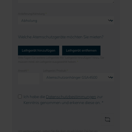
Anlieferung/Abholung
*
Welche Atemschutzgeräte möchten Sie mieten?
Leihgerät hinzufügen
Leihgerät entfernen
Bitte fügen Sie weitere Leihgeräte mit "Leihgerät hinzufügen" hinzu. Sie
müssen mind. ein Leihgerät ausgewählt haben.
*
Anzahl
*
Leihgerät / Produkt
*
Ich habe die
Datenschutzbestimmungen
zur
Kenntnis genommen und erkenne diese an. *
Um weiterzugehen, geben Sie die oben abgebildeten Zeichen ein
*