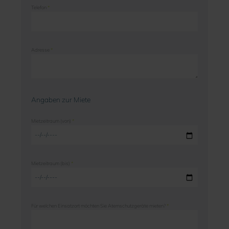
Telefon
*
Adresse
*
Angaben zur Miete
Mietzeitraum (von)
*
Mietzeitraum (bis)
*
Für welchen Einsatzort möchten Sie Atemschutzgeräte mieten?
*