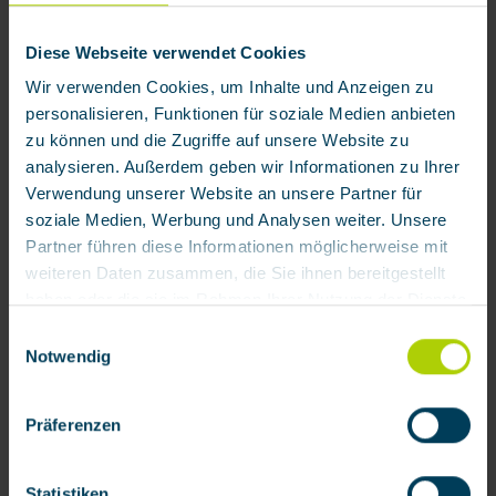
Diese Webseite verwendet Cookies
Wir verwenden Cookies, um Inhalte und Anzeigen zu
personalisieren, Funktionen für soziale Medien anbieten
zu können und die Zugriffe auf unsere Website zu
Service
analysieren. Außerdem geben wir Informationen zu Ihrer
Verwendung unserer Website an unsere Partner für
Ihr Rundum-Sorglos-Paket für industriellen
soziale Medien, Werbung und Analysen weiter. Unsere
Atemschutz. Für alle Produktbereiche bietet
Partner führen diese Informationen möglicherweise mit
BartelsRieger umfangreiche Serviceleistungen wie
weiteren Daten zusammen, die Sie ihnen bereitgestellt
Beratung, Wartung, Reinigung und Reparatur,
Schulungen, Workshops und vieles mehr.
haben oder die sie im Rahmen Ihrer Nutzung der Dienste
gesammelt haben.
Einwilligungsauswahl
Notwendig
Mehr erfahren
Mit Klick auf „[Zustimmen / Alles akzeptieren / etc.]“
erteilen Sie Ihre Einwilligung auch in die Weitergabe über
Präferenzen
Ihr Verhalten in unserem Shop an unseren Partner, die
shopware AG (Ebbinghoff 10, 48624 Schöppingen,
Deutschland), die diese Daten Ihnen nicht persönlich
Statistiken