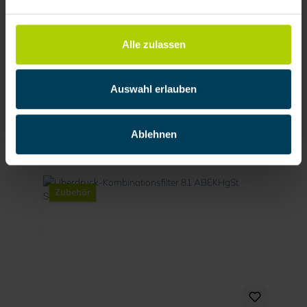
Alle zulassen
Überdruck-Kombinationsfilter 86 ABEKSt mit
M45x3 (Schutzklasse A2B2E2K2-P3 R D)
Auswahl erlauben
Produktnummer:
924706
35,77 € / Stück
Ablehnen
Zubehör