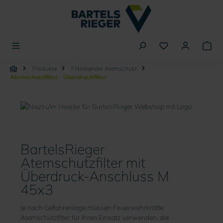
alt springen
Produkte
Filtrierender Atemschutz
Atemschutzfilter - Überdruckfilter
Atemschutzfilter -
Überdruckfilter
BartelsRieger
Atemschutzfilter mit
Überdruck-Anschluss M
45x3
Je nach Gefahrenlage müssen Feuerwehrkräfte
Atemschutzfilter für ihren Einsatz verwenden, die