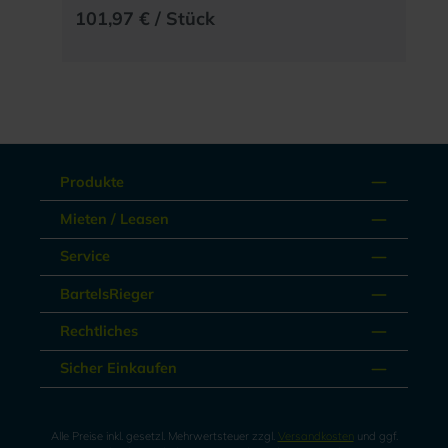
101,97 € / Stück
Produkte
Mieten / Leasen
Service
BartelsRieger
Rechtliches
Sicher Einkaufen
Alle Preise inkl. gesetzl. Mehrwertsteuer zzgl.
Versandkosten
und ggf.