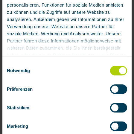
personalisieren, Funktionen für soziale Medien anbieten
zu können und die Zugriffe auf unsere Website zu
analysieren. Außerdem geben wir Informationen zu Ihrer
Verwendung unserer Website an unsere Partner für
soziale Medien, Werbung und Analysen weiter. Unsere
Partner führen diese Informationen möglicherweise mit
Überdruck-Kombinationsfilter 81 ABEKSt mit
M45x3 (Schutzklasse A2B2E2K1-P3 R D)
weiteren Daten zusammen, die Sie ihnen bereitgestellt
haben oder die sie im Rahmen Ihrer Nutzung der Dienste
gesammelt haben.
Produktnummer:
924451
Einwilligungsauswahl
32,79 € / Stück
Notwendig
Mit Klick auf „[Zustimmen / Alles akzeptieren / etc.]“
erteilen Sie Ihre Einwilligung auch in die Weitergabe über
Präferenzen
Ihr Verhalten in unserem Shop an unseren Partner, die
shopware AG (Ebbinghoff 10, 48624 Schöppingen,
Zubehör
Deutschland), die diese Daten Ihnen nicht persönlich
Statistiken
zuordnen kann, sie aber zu eigenen Zwecken (z.B.
Produktverbesserungen, Marktverhaltensanalysen)
Marketing
verarbeiten darf.