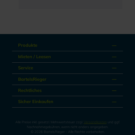
Produkte
Mieten / Leasen
Service
BartelsRieger
Rechtliches
Sicher Einkaufen
Alle Preise inkl. gesetzl. Mehrwertsteuer zzgl.
Versandkosten
und ggf.
Nachnahmegebühren, wenn nicht anders angegeben.
© 2026 BartelsRieger - Alle Rechte vorbehalten.