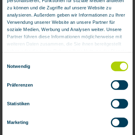
personalisieren, Funktionen für soziale Medien anbieten
zu können und die Zugriffe auf unsere Website zu
analysieren. Außerdem geben wir Informationen zu Ihrer
Verwendung unserer Website an unsere Partner für
soziale Medien, Werbung und Analysen weiter. Unsere
Partner führen diese Informationen möglicherweise mit
weiteren Daten zusammen, die Sie ihnen bereitgestellt
Druckluft-Überwachung AirPure MONITOR
haben oder die sie im Rahmen Ihrer Nutzung der Dienste
gesammelt haben.
Einwilligungsauswahl
Notwendig
Produktnummer:
202939
Mit Klick auf „[Zustimmen / Alles akzeptieren / etc.]“
Verfügbar
erteilen Sie Ihre Einwilligung auch in die Weitergabe über
4.046,00 € / Stück
Präferenzen
Ihr Verhalten in unserem Shop an unseren Partner, die
shopware AG (Ebbinghoff 10, 48624 Schöppingen,
Deutschland), die diese Daten Ihnen nicht persönlich
Statistiken
zuordnen kann, sie aber zu eigenen Zwecken (z.B.
Produktverbesserungen, Marktverhaltensanalysen)
Marketing
verarbeiten darf.