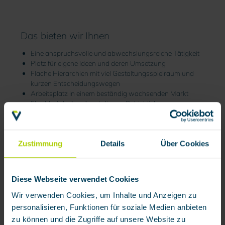
Das bieten wir Ihnen
Eine anspruchsvolle und abwechslungsreiche Tätigkeit
Platz für eigene Ideen und deren Umsetzung
Flache Hierarchien mit viel Gestaltungsspielraum und
kurzen Entscheidungswegen
Arbeitsplatz in einem beständig wachsenden Markt
Flexible Arbeitszeitgestaltung– Betriebliche
Altersvorsorge sowie VWL
Anspruch auf 30 Urlaubstage
Unterstützung durch ein motiviertes, sympathisches und
Zustimmung
sehr erfahrenes Team
Details
Über Cookies
Karriere und Weiterbildungsmöglichkeiten (interne und
externe Schulungen)
Moderne technische Ausstattung
Diese Webseite verwendet Cookies
Mitarbeiter-Events
Gute Verkehrsanbindung und kostenlose Parkplätze
Wir verwenden Cookies, um Inhalte und Anzeigen zu
personalisieren, Funktionen für soziale Medien anbieten
zu können und die Zugriffe auf unsere Website zu