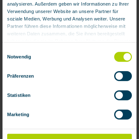
analysieren. Außerdem geben wir Informationen zu Ihrer
Verwendung unserer Website an unsere Partner für
soziale Medien, Werbung und Analysen weiter. Unsere
Partner führen diese Informationen möglicherweise mit
weiteren Daten zusammen, die Sie ihnen bereitgestellt
haben oder die sie im Rahmen Ihrer Nutzung der Dienste
gesammelt haben.
Einwilligungsauswahl
Notwendig
Mit Klick auf „[Zustimmen / Alles akzeptieren / etc.]“
erteilen Sie Ihre Einwilligung auch in die Weitergabe über
Präferenzen
Ihr Verhalten in unserem Shop an unseren Partner, die
shopware AG (Ebbinghoff 10, 48624 Schöppingen,
Deutschland), die diese Daten Ihnen nicht persönlich
Statistiken
zuordnen kann, sie aber zu eigenen Zwecken (z.B.
Produktverbesserungen, Marktverhaltensanalysen)
Marketing
verarbeiten darf.