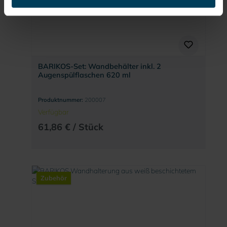
BARIKOS-Set: Wandbehälter inkl. 2
Augenspülflaschen 620 ml
Produktnummer:
200007
Verfügbar
61,86 € / Stück
Zubehör