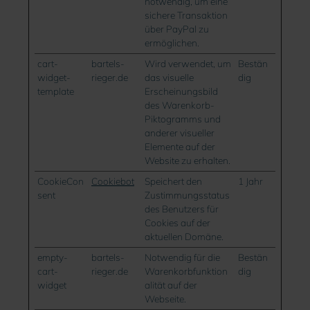
notwendig, um eine
sichere Transaktion
über PayPal zu
ermöglichen.
cart-
bartels-
Wird verwendet, um
Bestän
widget-
rieger.de
das visuelle
dig
template
Erscheinungsbild
des Warenkorb-
Piktogramms und
anderer visueller
Elemente auf der
Website zu erhalten.
CookieCon
Cookiebot
Speichert den
1 Jahr
sent
Zustimmungsstatus
des Benutzers für
Cookies auf der
aktuellen Domäne.
empty-
bartels-
Notwendig für die
Bestän
cart-
rieger.de
Warenkorbfunktion
dig
widget
alität auf der
Webseite.