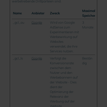
werbetreibende Drittparteien sind.
Maximale
Name
Anbieter
Zweck
Speicherdauer
_gcl_au
Google
Wird von Google
3
AdSense zum
Monate
Experimentieren mit
Werbewirkung auf
Websites
verwendet, die ihre
Services nutzen.
_gcl_ls
Google
Verfolgt die
Bestän
Konversionsrate
dig
zwischen dem
Nutzer und den
Werbebannern auf
der Website - Dies
dient der
Optimierung der
Relevanz der
Werbung auf der
Website.