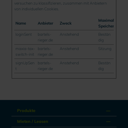
versuchen zu klassifizieren, zusammen mit Anbietern
von individuellen Cookies.
Maximale
Name
Anbieter
Zweck
Speicherdauer
loginSent
bartels-
Anstehend
Bestän
rieger.de
dig
maxia-tax-
bartels-
Anstehend
Sitzung
switch-init
rieger.de
signUpSen
bartels-
Anstehend
Bestän
t
rieger.de
dig
Produkte
Mieten / Leasen