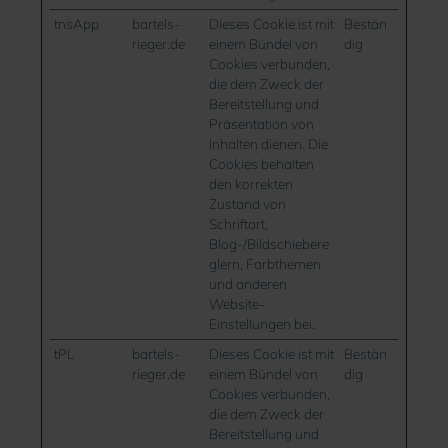
tnsApp
bartels-
Dieses Cookie ist mit
Bestän
rieger.de
einem Bündel von
dig
Cookies verbunden,
die dem Zweck der
Bereitstellung und
Präsentation von
Inhalten dienen. Die
Cookies behalten
den korrekten
Zustand von
Schriftart,
Blog-/Bildschiebere
glern, Farbthemen
und anderen
Website-
Einstellungen bei.
tPL
bartels-
Dieses Cookie ist mit
Bestän
rieger.de
einem Bündel von
dig
Cookies verbunden,
die dem Zweck der
Bereitstellung und