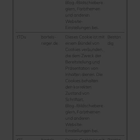
Blog-/Bildschiebere
glern, Farbthemen
und anderen
Website-
Einstellungen bei.
tTDu
bartels-
Dieses Cookie ist mit
Bestän
rieger.de
einem Bündel von
dig
Cookies verbunden,
die dem Zweck der
Bereitstellung und
Präsentation von
Inhalten dienen. Die
Cookies behalten
den korrekten
Zustand von
Schriftart,
Blog-/Bildschiebere
glern, Farbthemen
und anderen
Website-
Einstellungen bei.
tTE
bartels-
Dieses Cookie ist mit
Bestän