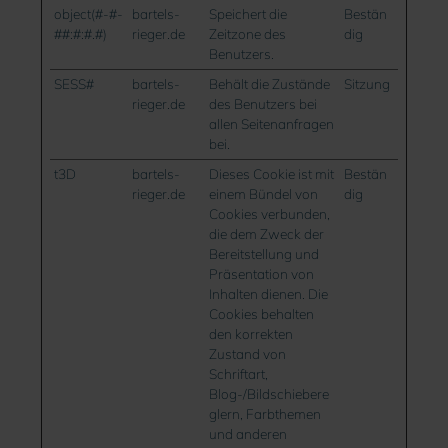
object(#-#-
bartels-
Speichert die
Bestän
##:#:#.#)
rieger.de
Zeitzone des
dig
Benutzers.
SESS#
bartels-
Behält die Zustände
Sitzung
rieger.de
des Benutzers bei
allen Seitenanfragen
bei.
t3D
bartels-
Dieses Cookie ist mit
Bestän
rieger.de
einem Bündel von
dig
Cookies verbunden,
die dem Zweck der
Bereitstellung und
Präsentation von
Inhalten dienen. Die
Cookies behalten
den korrekten
Zustand von
Schriftart,
Blog-/Bildschiebere
glern, Farbthemen
und anderen