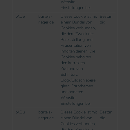
Website-
Einstellungen bei.
tADe
bartels-
Dieses Cookie ist mit
Bestän
rieger.de
einem Bündel von
dig
Cookies verbunden,
die dem Zweck der
Bereitstellung und
Präsentation von
Inhalten dienen. Die
Cookies behalten
den korrekten
Zustand von
Schriftart,
Blog-/Bildschiebere
glern, Farbthemen
und anderen
Website-
Einstellungen bei.
tADu
bartels-
Dieses Cookie ist mit
Bestän
rieger.de
einem Bündel von
dig
Cookies verbunden,
die dem Zweck der