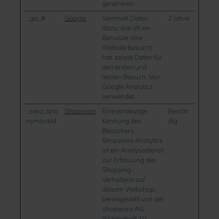
generieren.
_ga_#
Google
Sammelt Daten
2 Jahre
dazu, wie oft ein
Benutzer eine
Website besucht
hat, sowie Daten für
den ersten und
letzten Besuch. Von
Google Analytics
verwendet.
_swa_ano
Shopware
Eine eindeutige
Bestän
nymousId
Kennung des
dig
Besuchers.
Shopware Analytics
ist ein Analysedienst
zur Erfassung des
Shopping-
Verhaltens auf
diesem Webshop,
bereitgestellt von der
shopware AG
(Ebbinghoff 10,