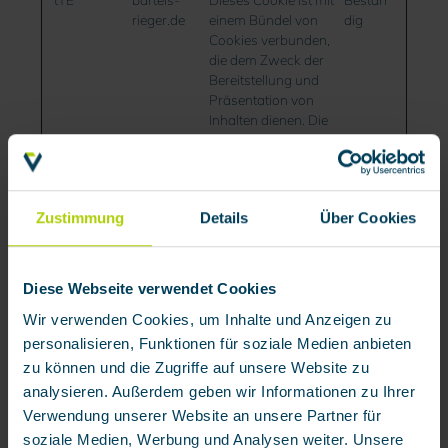
rieger.de
einem Bündel von
dig
Cookies verbunden,
die dem Zweck der
Bereitstellung und
Präsentation von
Inhalten dienen. Die
Cookies behalten
den korrekten
Zustand von
Schriftart,
Zustimmung
Details
Über Cookies
Blog-/Bildschiebere
glern, Farbthemen
und anderen
Website-
Diese Webseite verwendet Cookies
Einstellungen bei.
Wir verwenden Cookies, um Inhalte und Anzeigen zu
tTf
bartels-
Dieses Cookie ist mit
Bestän
personalisieren, Funktionen für soziale Medien anbieten
rieger.de
einem Bündel von
dig
zu können und die Zugriffe auf unsere Website zu
Cookies verbunden,
die dem Zweck der
analysieren. Außerdem geben wir Informationen zu Ihrer
Bereitstellung und
Verwendung unserer Website an unsere Partner für
Präsentation von
soziale Medien, Werbung und Analysen weiter. Unsere