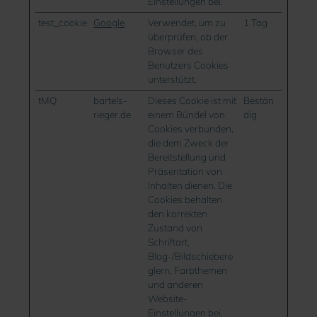
Einstellungen bei.
test_cookie
Google
Verwendet, um zu
1 Tag
überprüfen, ob der
Browser des
Benutzers Cookies
unterstützt.
tMQ
bartels-
Dieses Cookie ist mit
Bestän
rieger.de
einem Bündel von
dig
Cookies verbunden,
die dem Zweck der
Bereitstellung und
Präsentation von
Inhalten dienen. Die
Cookies behalten
den korrekten
Zustand von
Schriftart,
Blog-/Bildschiebere
glern, Farbthemen
und anderen
Website-
Einstellungen bei.