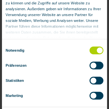
Filtrierender Atemschutz
zu können und die Zugriffe auf unsere Website zu
analysieren. Außerdem geben wir Informationen zu Ihrer
Isolierender Atemschutz
Verwendung unserer Website an unsere Partner für
Atemluftversorgungs-Systeme
soziale Medien, Werbung und Analysen weiter. Unsere
Partner führen diese Informationen möglicherweise mit
Schutzanzüge
weiteren Daten zusammen, die Sie ihnen bereitgestellt
BARIKOS Erste Hilfe
haben oder die sie im Rahmen Ihrer Nutzung der Dienste
gesammelt haben.
Einwilligungsauswahl
BARIKOS Augenspülflasche
Notwendig
Mit Klick auf „[Zustimmen / Alles akzeptieren / etc.]“
BARIKOS Erste-Hilfe-Koffer
erteilen Sie Ihre Einwilligung auch in die Weitergabe über
Weitere Produkte
Präferenzen
Ihr Verhalten in unserem Shop an unseren Partner, die
shopware AG (Ebbinghoff 10, 48624 Schöppingen,
Mieten & Leasen
Deutschland), die diese Daten Ihnen nicht persönlich
Statistiken
zuordnen kann, sie aber zu eigenen Zwecken (z.B.
Service
Produktverbesserungen, Marktverhaltensanalysen)
Marketing
BartelsRieger
verarbeiten darf.