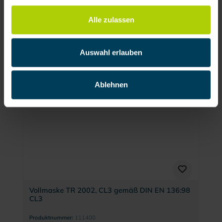
Vollmaske BRK 820 von BartelsRieger
Alle zulassen
Produktnummer:
111200
Auswahl erlauben
148,33 € / Stück
Ablehnen
Zubehör
Vollmaske TR 2002, CL3 gemäß DIN EN 136:98
CL3
Produktnummer:
111400