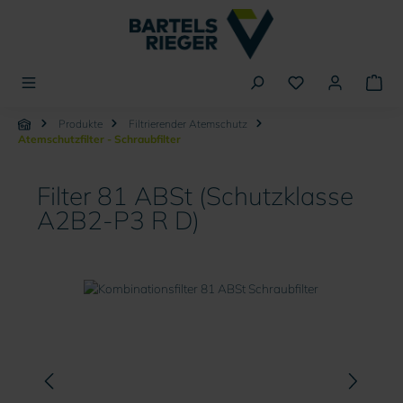
alt springen
Produkte
Filtrierender Atemschutz
Atemschutzfilter - Schraubfilter
Filter 81 ABSt (Schutzklasse
A2B2-P3 R D)
Bildergalerie überspringen