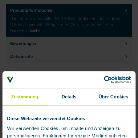
Produktinformationen
Der Kombinationsfilter 81 ABSt ist für den Einsatz in, durch
Stäube, Lösemitteldämpfe oder Säuren, kontaminierten
Bereiche…
Mehr
Bewertungen
Dokumente
Zustimmung
Details
Über Cookies
Produktgalerie überspringen
Zubehör
Diese Webseite verwendet Cookies
Wir verwenden Cookies, um Inhalte und Anzeigen zu
personalisieren, Funktionen für soziale Medien anbieten