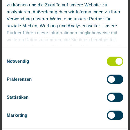
zu können und die Zugriffe auf unsere Website zu
analysieren. Außerdem geben wir Informationen zu Ihrer
Verwendung unserer Website an unsere Partner für
soziale Medien, Werbung und Analysen weiter. Unsere
Partner führen diese Informationen möglicherweise mit
Vollmaske BRK 820 G von BartelsRieger
weiteren Daten zusammen, die Sie ihnen bereitgestellt
haben oder die sie im Rahmen Ihrer Nutzung der Dienste
Produktnummer:
111208
gesammelt haben.
Einwilligungsauswahl
151,87 € / Stück
Notwendig
Mit Klick auf „[Zustimmen / Alles akzeptieren / etc.]“
erteilen Sie Ihre Einwilligung auch in die Weitergabe über
Präferenzen
Ihr Verhalten in unserem Shop an unseren Partner, die
shopware AG (Ebbinghoff 10, 48624 Schöppingen,
Deutschland), die diese Daten Ihnen nicht persönlich
Statistiken
zuordnen kann, sie aber zu eigenen Zwecken (z.B.
Produktverbesserungen, Marktverhaltensanalysen)
Marketing
verarbeiten darf.