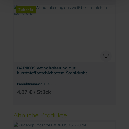
Zubehör
BARIKOS Wandhalterung aus
kunststoffbeschichtetem Stahldraht
Produktnummer:
154808
4,87 € / Stück
Produktgalerie überspringen
Ähnliche Produkte