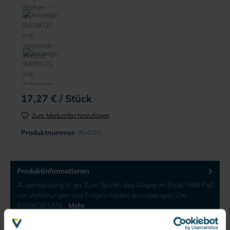
17,27 € / Stück
Zum Merkzettel hinzufügen
Produktnummer:
954005
Produktinformationen
Augenspülung to go: Zum Spülen des Auges im Erste-Hilfe Fall,
um Verletzungen und Folgeschäden vorzubeugen. Die
BARIKOS MINI…
Mehr
Bewertungen