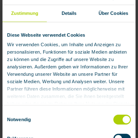
Dokumente
Zustimmung
Details
Über Cookies
Diese Webseite verwendet Cookies
Wir verwenden Cookies, um Inhalte und Anzeigen zu
personalisieren, Funktionen für soziale Medien anbieten
Produktgalerie überspringen
Zubehör
zu können und die Zugriffe auf unsere Website zu
analysieren. Außerdem geben wir Informationen zu Ihrer
Zubehör
Verwendung unserer Website an unsere Partner für
soziale Medien, Werbung und Analysen weiter. Unsere
Partner führen diese Informationen möglicherweise mit
weiteren Daten zusammen, die Sie ihnen bereitgestellt
haben oder die sie im Rahmen Ihrer Nutzung der Dienste
gesammelt haben.
Einwilligungsauswahl
Notwendig
Mit Klick auf „[Zustimmen / Alles akzeptieren / etc.]“
BARIKOS Wandbehälter für 2
erteilen Sie Ihre Einwilligung auch in die Weitergabe über
Augenspülflaschen 620 ml