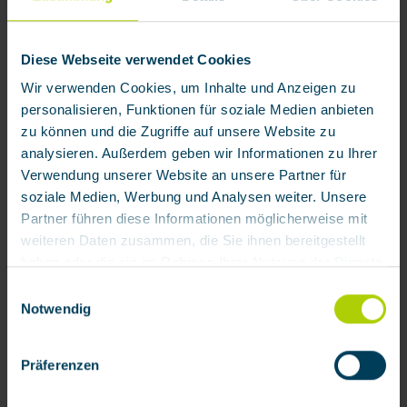
Diese Webseite verwendet Cookies
Wir verwenden Cookies, um Inhalte und Anzeigen zu
personalisieren, Funktionen für soziale Medien anbieten
zu können und die Zugriffe auf unsere Website zu
analysieren. Außerdem geben wir Informationen zu Ihrer
Verwendung unserer Website an unsere Partner für
soziale Medien, Werbung und Analysen weiter. Unsere
Partner führen diese Informationen möglicherweise mit
weiteren Daten zusammen, die Sie ihnen bereitgestellt
haben oder die sie im Rahmen Ihrer Nutzung der Dienste
gesammelt haben.
Einwilligungsauswahl
38,44 € / Stück
Notwendig
Mit Klick auf „[Zustimmen / Alles akzeptieren / etc.]“
Zum Merkzettel hinzufügen
erteilen Sie Ihre Einwilligung auch in die Weitergabe über
Präferenzen
Produktnummer:
154812
Ihr Verhalten in unserem Shop an unseren Partner, die
shopware AG (Ebbinghoff 10, 48624 Schöppingen,