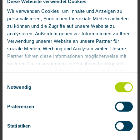
Diese Webseite verwendet Cookies
Wir verwenden Cookies, um Inhalte und Anzeigen zu
personalisieren, Funktionen für soziale Medien anbieten
zu können und die Zugriffe auf unsere Website zu
analysieren. Außerdem geben wir Informationen zu Ihrer
Verwendung unserer Website an unsere Partner für
soziale Medien, Werbung und Analysen weiter. Unsere
44,07 € / Stück
Partner führen diese Informationen möglicherweise mit
Verfügbar
weiteren Daten zusammen, die Sie ihnen bereitgestellt
haben oder die sie im Rahmen Ihrer Nutzung der Dienste
Zum Merkzettel hinzufügen
gesammelt haben.
Einwilligungsauswahl
Produktnummer:
200008
Notwendig
Mit Klick auf „[Zustimmen / Alles akzeptieren / etc.]“
erteilen Sie Ihre Einwilligung auch in die Weitergabe über
Produktinformationen
Präferenzen
Ihr Verhalten in unserem Shop an unseren Partner, die
Bei einem Unfall entscheiden Sekunden, in denen das
shopware AG (Ebbinghoff 10, 48624 Schöppingen,
Augenlicht beeinträchtigt werden kann. Daher ist eine schnelle
Deutschland), die diese Daten Ihnen nicht persönlich
Statistiken
Hilfe d…
Mehr
zuordnen kann, sie aber zu eigenen Zwecken (z.B.
Produktverbesserungen, Marktverhaltensanalysen)
Bewertungen