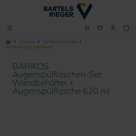
alt springen
Produkte
BARIKOS Erste Hilfe
BARIKOS Augenspülflasche
BARIKOS
Augenspülflaschen-Set:
Wandbehälter +
Augenspülflasche 620 ml
Bildergalerie überspringen