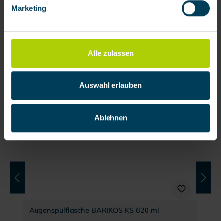
Marketing
verarbeiten darf.
Dokumente
Alle zulassen
Auswahl erlauben
Produktgalerie überspringen
Zubehör
Ablehnen
Augenspülflasche BARIKOS KS 620 ml