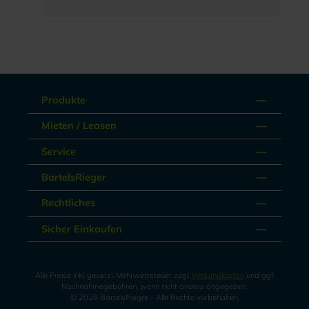
Produkte
Mieten / Leasen
Service
BartelsRieger
Rechtliches
Sicher Einkaufen
Alle Preise inkl. gesetzl. Mehrwertsteuer zzgl.
Versandkosten
und ggf.
Nachnahmegebühren, wenn nicht anders angegeben.
© 2026 BartelsRieger - Alle Rechte vorbehalten.