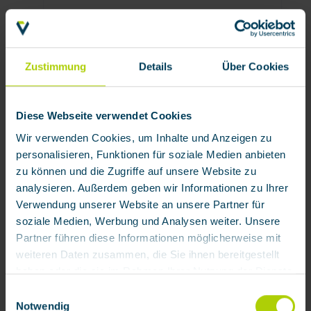
Zustimmung
Details
Über Cookies
Strahlerschutzgerät ACS 952 samt
Frontschutzweste
Diese Webseite verwendet Cookies
Wir verwenden Cookies, um Inhalte und Anzeigen zu
Produktnummer:
133284
personalisieren, Funktionen für soziale Medien anbieten
Verfügbar
zu können und die Zugriffe auf unsere Website zu
658,85 € / Stück
analysieren. Außerdem geben wir Informationen zu Ihrer
Verwendung unserer Website an unsere Partner für
soziale Medien, Werbung und Analysen weiter. Unsere
Partner führen diese Informationen möglicherweise mit
weiteren Daten zusammen, die Sie ihnen bereitgestellt
Zubehör
haben oder die sie im Rahmen Ihrer Nutzung der Dienste
gesammelt haben.
Einwilligungsauswahl
Notwendig