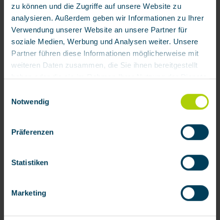
zu können und die Zugriffe auf unsere Website zu
analysieren. Außerdem geben wir Informationen zu Ihrer
Verwendung unserer Website an unsere Partner für
soziale Medien, Werbung und Analysen weiter. Unsere
Partner führen diese Informationen möglicherweise mit
116,52 € / Stück
weiteren Daten zusammen, die Sie ihnen bereitgestellt
Zum Merkzettel hinzufügen
haben oder die sie im Rahmen Ihrer Nutzung der Dienste
Produktnummer:
011850
gesammelt haben.
Einwilligungsauswahl
Notwendig
Mit Klick auf „[Zustimmen / Alles akzeptieren / etc.]“
erteilen Sie Ihre Einwilligung auch in die Weitergabe über
Produktinformationen
Präferenzen
Ihr Verhalten in unserem Shop an unseren Partner, die
Faltenschlauch ACS 951 mit Anschlüssen
shopware AG (Ebbinghoff 10, 48624 Schöppingen,
Bewertungen
Deutschland), die diese Daten Ihnen nicht persönlich
Statistiken
zuordnen kann, sie aber zu eigenen Zwecken (z.B.
Dokumente
Produktverbesserungen, Marktverhaltensanalysen)
Marketing
verarbeiten darf.