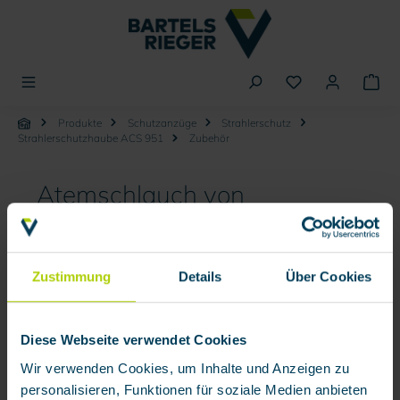
alt springen
Produkte
Schutzanzüge
Strahlerschutz
Strahlerschutzhaube ACS 951
Zubehör
Atemschlauch von
BartelsRieger
Zustimmung
Details
Über Cookies
Bildergalerie überspringen
Diese Webseite verwendet Cookies
Wir verwenden Cookies, um Inhalte und Anzeigen zu
personalisieren, Funktionen für soziale Medien anbieten