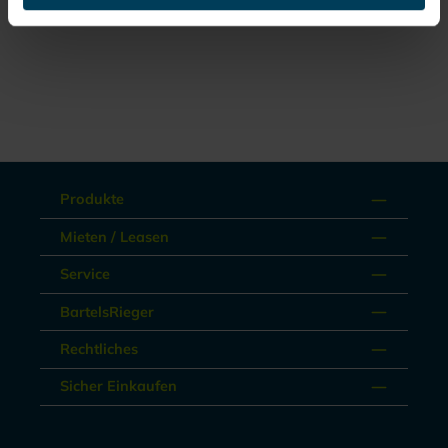
Produkte
Mieten / Leasen
Service
BartelsRieger
Rechtliches
Sicher Einkaufen