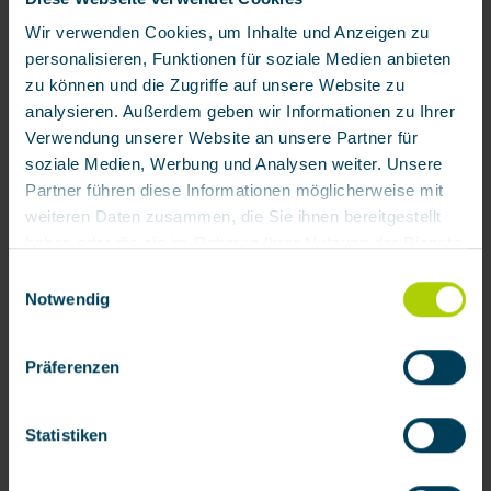
Zubehör
Wir verwenden Cookies, um Inhalte und Anzeigen zu
personalisieren, Funktionen für soziale Medien anbieten
zu können und die Zugriffe auf unsere Website zu
analysieren. Außerdem geben wir Informationen zu Ihrer
Verwendung unserer Website an unsere Partner für
soziale Medien, Werbung und Analysen weiter. Unsere
Partner führen diese Informationen möglicherweise mit
weiteren Daten zusammen, die Sie ihnen bereitgestellt
haben oder die sie im Rahmen Ihrer Nutzung der Dienste
Vollmaske BRK 820 von BartelsRieger
gesammelt haben.
Einwilligungsauswahl
Notwendig
Mit Klick auf „[Zustimmen / Alles akzeptieren / etc.]“
Produktnummer:
111200
erteilen Sie Ihre Einwilligung auch in die Weitergabe über
148,33 € / Stück
Präferenzen
Ihr Verhalten in unserem Shop an unseren Partner, die
shopware AG (Ebbinghoff 10, 48624 Schöppingen,
Deutschland), die diese Daten Ihnen nicht persönlich
Statistiken
zuordnen kann, sie aber zu eigenen Zwecken (z.B.
Produktverbesserungen, Marktverhaltensanalysen)