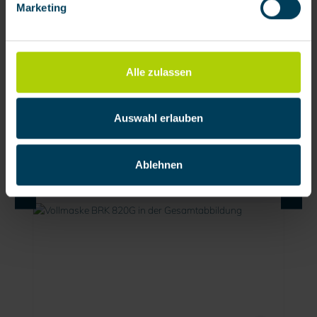
Marketing
verarbeiten darf.
Alle zulassen
Vollmaske BRK 820 V von BartelsRieger
Auswahl erlauben
Produktnummer:
111201
Ablehnen
217,48 € / Stück