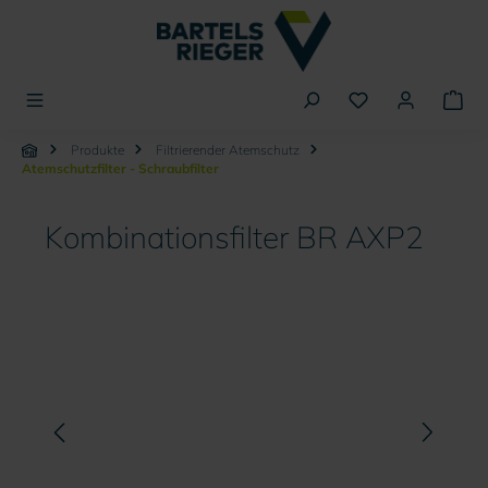
alt springen
Produkte
Filtrierender Atemschutz
Atemschutzfilter - Schraubfilter
Kombinationsfilter BR AXP2
Bildergalerie überspringen