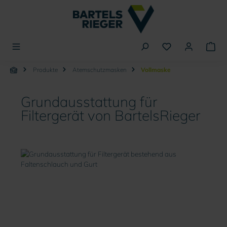
alt springen
Produkte
Atemschutzmasken
Vollmaske
Grundausstattung für
Filtergerät von BartelsRieger
Bildergalerie überspringen