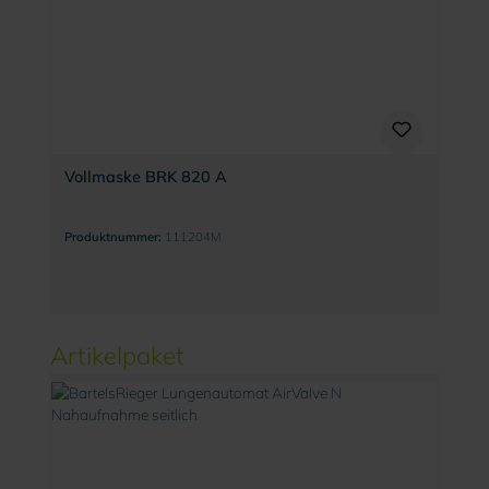
Vollmaske BRK 820 A
Produktnummer:
111204M
Produktgalerie überspringen
Artikelpaket