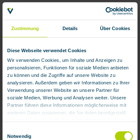
Zustimmung
Details
Über Cookies
Diese Webseite verwendet Cookies
Feuerwehr-Übungsfilter M45x3 BartelsRieger
Wir verwenden Cookies, um Inhalte und Anzeigen zu
personalisieren, Funktionen für soziale Medien anbieten
Produktnummer:
925005
zu können und die Zugriffe auf unsere Website zu
101,97 € / Stück
analysieren. Außerdem geben wir Informationen zu Ihrer
Verwendung unserer Website an unsere Partner für
soziale Medien, Werbung und Analysen weiter. Unsere
Zubehör
Partner führen diese Informationen möglicherweise mit
weiteren Daten zusammen, die Sie ihnen bereitgestellt
haben oder die sie im Rahmen Ihrer Nutzung der Dienste
gesammelt haben.
Einwilligungsauswahl
Notwendig