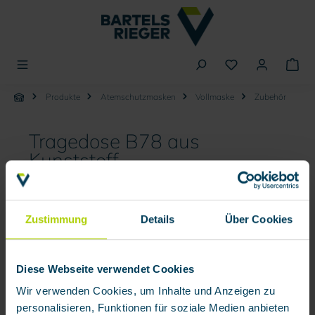
alt springen
Produkte
Atemschutzmasken
Vollmaske
Zubehör
Tragedose B78 aus
Kunststoff
Bildergalerie überspringen
Zustimmung
Details
Über Cookies
Diese Webseite verwendet Cookies
Wir verwenden Cookies, um Inhalte und Anzeigen zu
personalisieren, Funktionen für soziale Medien anbieten