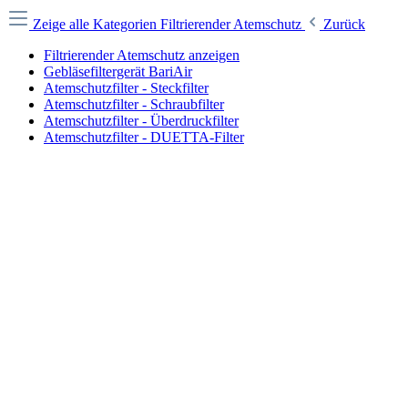
Zeige alle Kategorien
Filtrierender Atemschutz
Zurück
Filtrierender Atemschutz anzeigen
Gebläsefiltergerät BariAir
Atemschutzfilter - Steckfilter
Atemschutzfilter - Schraubfilter
Atemschutzfilter - Überdruckfilter
Atemschutzfilter - DUETTA-Filter