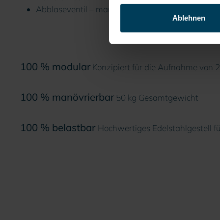
Abblaseventil – manuell als Entlüftungsventil nu
Ablehnen
100 % modular
Konzipiert für die Aufnahme von 2 
100 % manövrierbar
50 kg Gesamtgewicht
100 % belastbar
Hochwertiges Edelstahlgestell f