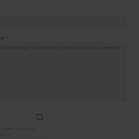
ht
*
, geben Sie die oben
chen ein
*