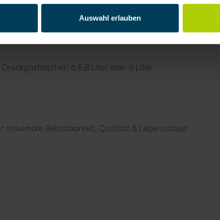
tzbar
Auswahl erlauben
Druckgasflaschen à 6,8 Liter oder 9 Liter
ür maximale Belastbarkeit, Qualität & Lebensdauer