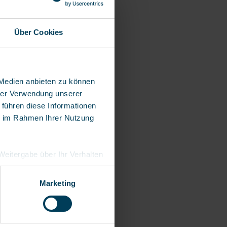
chen):
Über Cookies
en):
 Medien anbieten zu können
hrer Verwendung unserer
 führen diese Informationen
ie im Rahmen Ihrer Nutzung
e Weitergabe über Ihr Verhalten
eutschland), die diese
besserungen,
Marketing