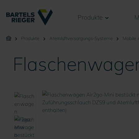
springen
Zur Hauptnavigation springen
Produkte
M
Produkte
Atemluftversorgungs-Systeme
Mobile 
Flaschenwagen
Bildergalerie überspringen