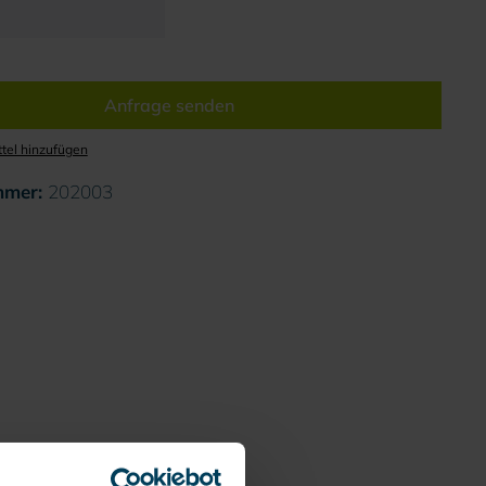
Anfrage senden
tel hinzufügen
mmer:
202003