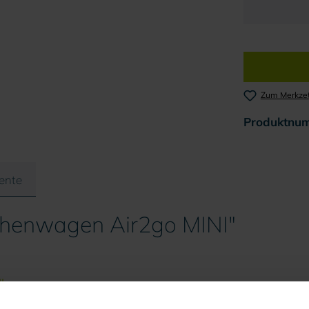
Zum Merkzet
Produktnu
ente
chenwagen Air2go MINI"
ler