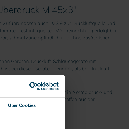
 Überdruck M 45x3"
t-Zuführungsschlauch DZS 9 zur Druckluftquelle und
aten fest integrierten Warneinrichtung erfolgt bei
ar, schmutzunempfindlich und ohne zusätzlichen
enen Geräten. Druckluft-Schlauchgeräte mit
st bei diesen Geräten geringer, als bei Druckluft-
en geeignet. Man unterscheidet in Normaldruck- und
t das Eindringen von Gefahrstoffen aus der
Über Cookies