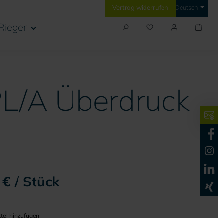
Vertrag widerrufen
Deutsch
Rieger
PL/A Überdruck
€ / Stück
tel hinzufügen