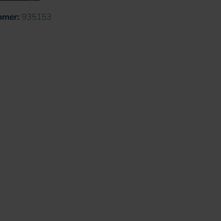
mmer:
935153