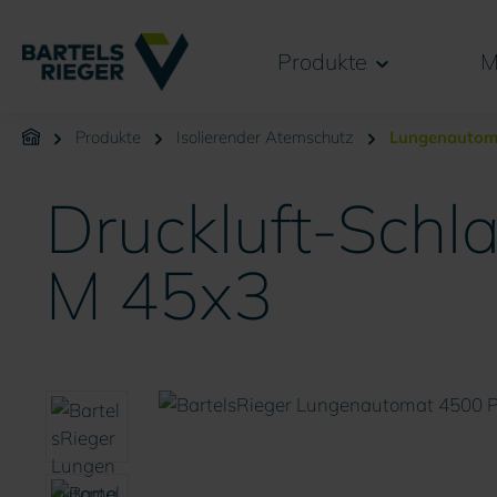
springen
Zur Hauptnavigation springen
Produkte
M
Produkte
Isolierender Atemschutz
Lungenautom
Druckluft-Schl
M 45x3
Bildergalerie überspringen