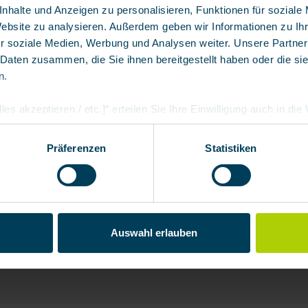
nhalte und Anzeigen zu personalisieren, Funktionen für soziale
Website zu analysieren. Außerdem geben wir Informationen zu I
ewicht <3 kg und <5 mbar Atemwiderstand
r soziale Medien, Werbung und Analysen weiter. Unsere Partner
 Daten zusammen, die Sie ihnen bereitgestellt haben oder die s
allen gängigen Anschlussstücken
n.
les akzeptieren / etc.]“ erteilen Sie Ihre Einwilligung auch in di
Partner, die shopware AG (Ebbinghoff 10, 48624 Schöppingen, D
h zuordnen kann, sie aber zu eigenen Zwecken (z.B. Produktver
Präferenzen
Statistiken
arbeiten darf.
nautomat,
 Lungenautomat
Auswahl erlauben
enautomaten