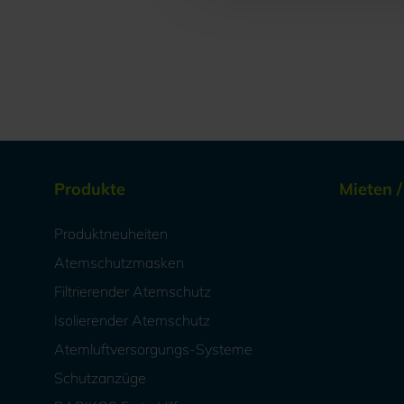
Produkte
Mieten 
Produktneuheiten
Atemschutzmasken
Filtrierender Atemschutz
Isolierender Atemschutz
Atemluftversorgungs-Systeme
Schutzanzüge