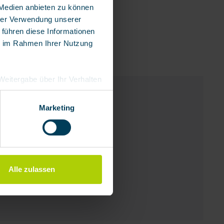
 Medien anbieten zu können
hrer Verwendung unserer
 führen diese Informationen
ie im Rahmen Ihrer Nutzung
e Weitergabe über Ihr Verhalten
eutschland), die diese
besserungen,
Marketing
Alle zulassen