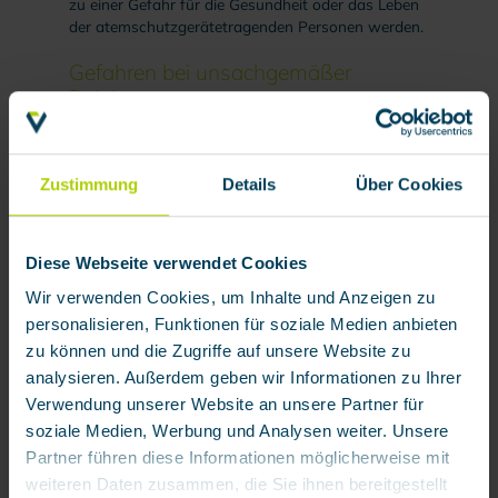
zu einer Gefahr für die Gesundheit oder das Leben
der atemschutzgerätetragenden Personen werden.
Gefahren bei unsachgemäßer
Reinigung
Eine weitverbreitete Meinung ist, dass eine einfache
Reinigung ausreicht, um die Sicherheit von
Atemschutzgeräten zu gewährleisten. Doch weit
Zustimmung
Details
Über Cookies
gefehlt, nur eine professionelle Reinigung und
Wartung durch Experten kann sicherstellen, dass
keine schädlichen Rückstände verbleiben und die
Diese Webseite verwendet Cookies
Geräte ihre volle Schutzwirkung behalten.
Wir verwenden Cookies, um Inhalte und Anzeigen zu
Folgende Gefahren und Probleme können bei
personalisieren, Funktionen für soziale Medien anbieten
unsachgemäßer Reinigung von Atemschutzgeräten
zu können und die Zugriffe auf unsere Website zu
auftauchen:
analysieren. Außerdem geben wir Informationen zu Ihrer
Verlust der Filterwirkung:
Durch unsachgemäße
Verwendung unserer Website an unsere Partner für
Reinigung der Vollmaske können deren
soziale Medien, Werbung und Analysen weiter. Unsere
Komponenten beschädigt oder verstopft werden,
Partner führen diese Informationen möglicherweise mit
wodurch die Fähigkeit, schädliche Partikel oder Gase
weiteren Daten zusammen, die Sie ihnen bereitgestellt
zu filtern, verringert wird..