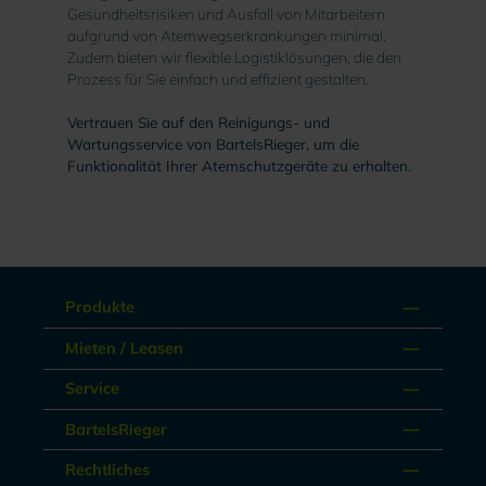
Gesundheitsrisiken und Ausfall von Mitarbeitern
aufgrund von Atemwegserkrankungen minimal.
Zudem bieten wir flexible Logistiklösungen, die den
Prozess für Sie einfach und effizient gestalten.
Vertrauen Sie auf den Reinigungs- und
Wartungsservice von BartelsRieger, um die
Funktionalität Ihrer Atemschutzgeräte zu erhalten.
Produkte
Mieten / Leasen
Service
BartelsRieger
Rechtliches