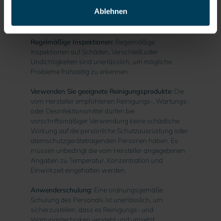
Herstellers sorgfältig zu befolgen. Diese
Ablehnen
Anweisungen gelten für jedes Gerät und
gewährleisten eine sichere und effektive Pflege.
Regelmäßige Inspektionen:
Regelmäßige
Inspektionen auf Schäden, Verschleiß oder
Undichtigkeiten sind unerlässlich, um mögliche
Probleme frühzeitig zu erkennen.
Verwenden Sie geeignete Reinigungsprodukte:
Die
vom Hersteller empfohlenen Reinigungs-, Wartungs-
oder Desinfektionsmittel dürfen bei
vorschriftsmäßiger Verwendung keine schädliche
Wirkung auf die persönliche Schutzausrüstung oder
atemschutzgerätetragenden Personen haben. Es
müssen unbedingt die vom Hersteller angegebenen
Angaben zu Temperatur, Konzentration und
Einwirkzeit eingehalten werden.
Anwenderschulung:
Eine ordnungsgemäße
Schulung des Personals ist unerlässlich, um
sicherzustellen, dass es Reinigungs- und
Wartungstechniken versteht und umsetzt.