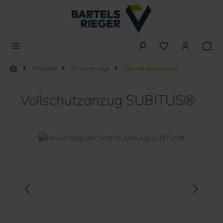
alt springen
Produkte
Schutzanzüge
Chemikalienschutz
Vollschutzanzug SUBITUS®
Bildergalerie überspringen