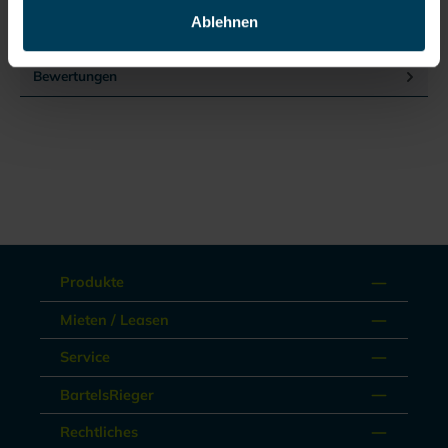
angeschlossen – somit ist das Risiko der Verschleppung
Ablehnen
gefährlicher Subst…
Mehr
Bewertungen
Produkte
Mieten / Leasen
Service
BartelsRieger
Rechtliches