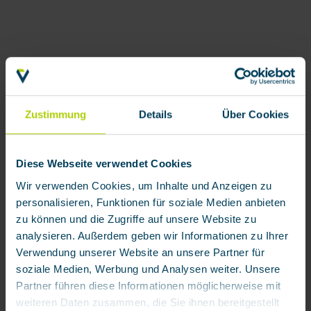
Name
*
Zustimmung
Details
Über Cookies
Firma
Diese Webseite verwendet Cookies
Wir verwenden Cookies, um Inhalte und Anzeigen zu
E-Mail
*
personalisieren, Funktionen für soziale Medien anbieten
zu können und die Zugriffe auf unsere Website zu
analysieren. Außerdem geben wir Informationen zu Ihrer
Ihre Nachricht
*
Verwendung unserer Website an unsere Partner für
soziale Medien, Werbung und Analysen weiter. Unsere
Partner führen diese Informationen möglicherweise mit
weiteren Daten zusammen, die Sie ihnen bereitgestellt