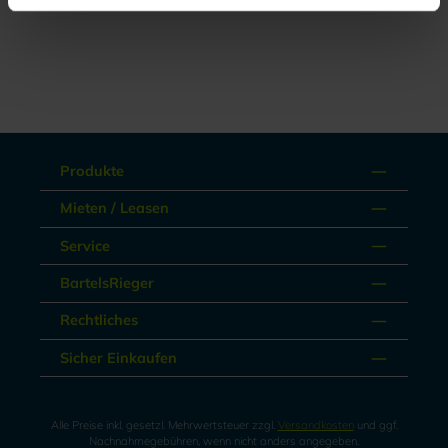
Produkte
Mieten / Leasen
Service
BartelsRieger
Rechtliches
Sicher Einkaufen
Alle Preise inkl. gesetzl. Mehrwertsteuer zzgl.
Versandkosten
und ggf.
Nachnahmegebühren, wenn nicht anders angegeben.