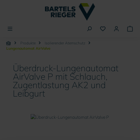
alt springen
Produkte
Isolierender Atemschutz
Lungenautomat AirValve
Überdruck-Lungenautomat
AirValve P mit Schlauch,
Zugentlastung AK2 und
Leibgurt
Bildergalerie überspringen