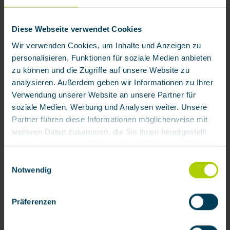
Diese Webseite verwendet Cookies
Wir verwenden Cookies, um Inhalte und Anzeigen zu
personalisieren, Funktionen für soziale Medien anbieten
zu können und die Zugriffe auf unsere Website zu
analysieren. Außerdem geben wir Informationen zu Ihrer
Verwendung unserer Website an unsere Partner für
soziale Medien, Werbung und Analysen weiter. Unsere
Partner führen diese Informationen möglicherweise mit
weiteren Daten zusammen, die Sie ihnen bereitgestellt
haben oder die sie im Rahmen Ihrer Nutzung der Dienste
gesammelt haben.
Einwilligungsauswahl
72,70 € / Stück
Notwendig
Mit Klick auf „[Zustimmen / Alles akzeptieren / etc.]“
Zum Merkzettel hinzufügen
erteilen Sie Ihre Einwilligung auch in die Weitergabe über
Produktnummer:
111702
Präferenzen
Ihr Verhalten in unserem Shop an unseren Partner, die
shopware AG (Ebbinghoff 10, 48624 Schöppingen,