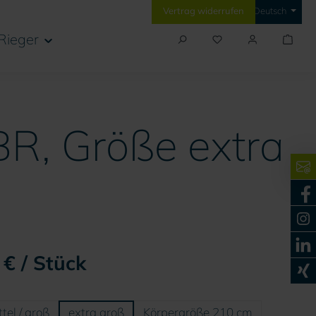
Vertrag widerrufen
Deutsch
Rieger
BR, Größe extra
€ / Stück
hlen
tel / groß
extra groß
Körpergröße 210 cm