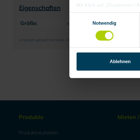
Mit Klick auf „[Zustimmen / Al
Eigenschaften
in unserem Shop an unseren 
Einwilligungsauswahl
Daten Ihnen nicht persönlic
Größe:
extra groß
Notwendig
Marktverhaltensanalysen) ver
Angaben gemäß Hersteller. Irrtum und Änderung vorbehalten.
Ablehnen
Produkte
Mieten 
Produktneuheiten