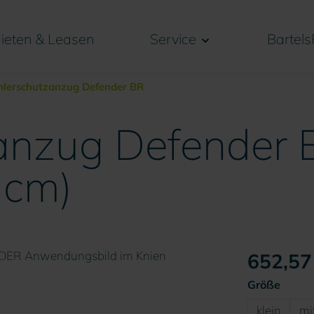
ieten & Leasen
Service
Bartels
hlerschutzanzug Defender BR
anzug Defender 
 cm)
652,57 
auswä
Größe
klein
mit