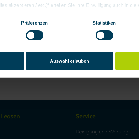
les akzeptieren / etc.]“ erteilen Sie Ihre Einwilligung auch in di
Partner, die shopware AG (Ebbinghoff 10, 48624 Schöppingen, D
h zuordnen kann, sie aber zu eigenen Zwecken (z.B. Produktver
Präferenzen
Statistiken
arbeiten darf.
Auswahl erlauben
/ Leasen
Service
Reinigung und Wartung