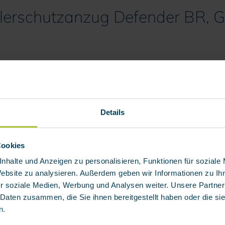
hlerschutzanzug Defender BR, G
ochverschleißfestem, atmungsaktivem, partikel- und wasse
Details
 doppelt abgedeckter Frontreißverschluss, innere Sicherh
hte Napoleon- Innentasche zeichnen diesen Strahlerschut
Cookies
nhalte und Anzeigen zu personalisieren, Funktionen für soziale
körnigen Strahlmitteln geprüft und zugelassen.
Website zu analysieren. Außerdem geben wir Informationen zu I
r soziale Medien, Werbung und Analysen weiter. Unsere Partner
 Daten zusammen, die Sie ihnen bereitgestellt haben oder die s
n.