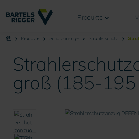
springen
Zur Hauptnavigation springen
Produkte
M
Produkte
Schutzanzüge
Strahlerschutz
Stra
Strahlerschutz
groß (185-195
Bildergalerie überspringen