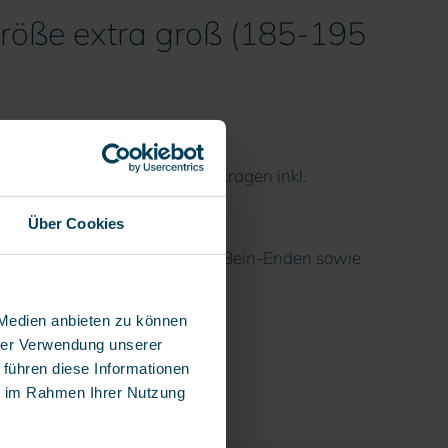
röße extra groß (185-195
rdichtem Material, mit Stehkragen inkl.
Über Cookies
eitsstulpen an den Ärmel- und Bein-Enden sowie
z-Anzug aus.
 Medien anbieten zu können
hrer Verwendung unserer
 führen diese Informationen
ie im Rahmen Ihrer Nutzung