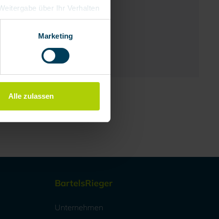
e Weitergabe über Ihr Verhalten
eutschland), die diese
besserungen,
Marketing
Alle zulassen
BartelsRieger
Unternehmen