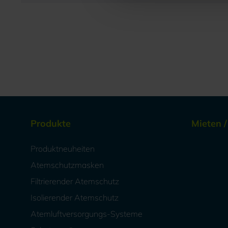
Produkte
Mieten 
Produktneuheiten
Atemschutzmasken
Filtrierender Atemschutz
Isolierender Atemschutz
Atemluftversorgungs-Systeme