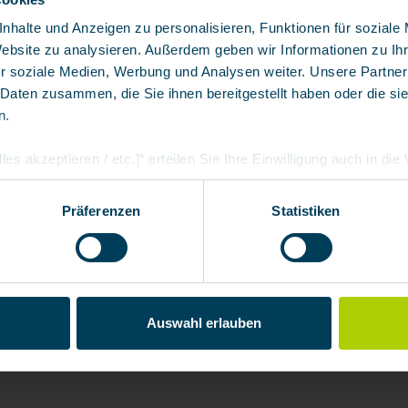
n teilweise mithilfe künstlicher Intelligenz visualisiert. D
nhalte und Anzeigen zu personalisieren, Funktionen für soziale
Website zu analysieren. Außerdem geben wir Informationen zu I
r soziale Medien, Werbung und Analysen weiter. Unsere Partner
 Daten zusammen, die Sie ihnen bereitgestellt haben oder die s
n.
les akzeptieren / etc.]“ erteilen Sie Ihre Einwilligung auch in di
Partner, die shopware AG (Ebbinghoff 10, 48624 Schöppingen, D
h zuordnen kann, sie aber zu eigenen Zwecken (z.B. Produktver
Präferenzen
Statistiken
arbeiten darf.
Auswahl erlauben