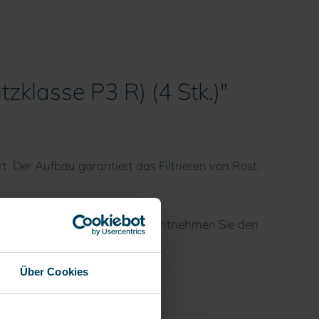
zklasse P3 R) (4 Stk.)"
t. Der Aufbau garantiert das Filtrieren von Rost,
ske DUETTA. Alle Einsatzorte entnehmen Sie den
Über Cookies