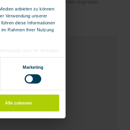
as gezeigte Produkt entspricht der originalen
 Medien anbieten zu können
hrer Verwendung unserer
 führen diese Informationen
ie im Rahmen Ihrer Nutzung
e Weitergabe über Ihr Verhalten
eutschland), die diese
besserungen,
Marketing
Alle zulassen