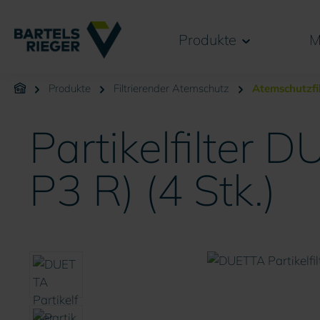
springen
Zur Hauptnavigation springen
Produkte
M
Produkte
Filtrierender Atemschutz
Atemschutzfi
Partikelfilter
P3 R) (4 Stk.)
Bildergalerie überspringen