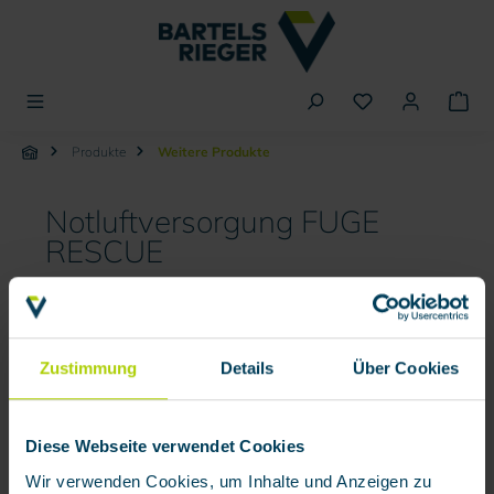
alt springen
Produkte
Weitere Produkte
Notluftversorgung FUGE
RESCUE
Bildergalerie überspringen
Zustimmung
Details
Über Cookies
Diese Webseite verwendet Cookies
Wir verwenden Cookies, um Inhalte und Anzeigen zu