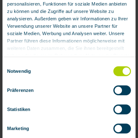
personalisieren, Funktionen für soziale Medien anbieten
zu können und die Zugriffe auf unsere Website zu
analysieren. Außerdem geben wir Informationen zu Ihrer
Verwendung unserer Website an unsere Partner für
1.277,94 € / Stück
soziale Medien, Werbung und Analysen weiter. Unsere
Verfügbar
Partner führen diese Informationen möglicherweise mit
weiteren Daten zusammen, die Sie ihnen bereitgestellt
Zum Merkzettel hinzufügen
haben oder die sie im Rahmen Ihrer Nutzung der Dienste
Produktnummer:
203250
gesammelt haben.
Einwilligungsauswahl
Notwendig
Mit Klick auf „[Zustimmen / Alles akzeptieren / etc.]“
Produktinformationen
erteilen Sie Ihre Einwilligung auch in die Weitergabe über
FUGE RESCUE ist ein umluftunabhängiges Atemschutzgerät
Präferenzen
Ihr Verhalten in unserem Shop an unseren Partner, die
für Fluchtzwecke (Emergency Escape Breathing Device), das
shopware AG (Ebbinghoff 10, 48624 Schöppingen,
eine Luft…
Mehr
Deutschland), die diese Daten Ihnen nicht persönlich
Statistiken
Bewertungen
zuordnen kann, sie aber zu eigenen Zwecken (z.B.
Produktverbesserungen, Marktverhaltensanalysen)
Dokumente
Marketing
verarbeiten darf.