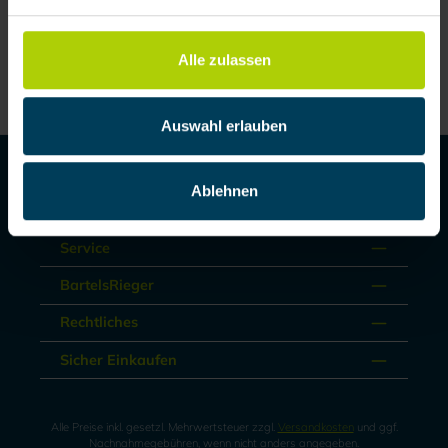
Alle zulassen
Auswahl erlauben
Produkte
Ablehnen
Mieten / Leasen
Service
BartelsRieger
Rechtliches
Sicher Einkaufen
Alle Preise inkl. gesetzl. Mehrwertsteuer zzgl.
Versandkosten
und ggf.
Nachnahmegebühren, wenn nicht anders angegeben.