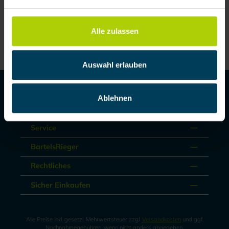
Alle zulassen
Auswahl erlauben
Produkte
Ablehnen
Mieten / Leasen
Service
BartelsRieger
Rechtliches
Sicher Einkaufen
Alle Preise inkl. gesetzl. Mehrwertsteuer zzgl.
Versandkosten
und ggf.
Nachnahmegebühren, wenn nicht anders angegeben.