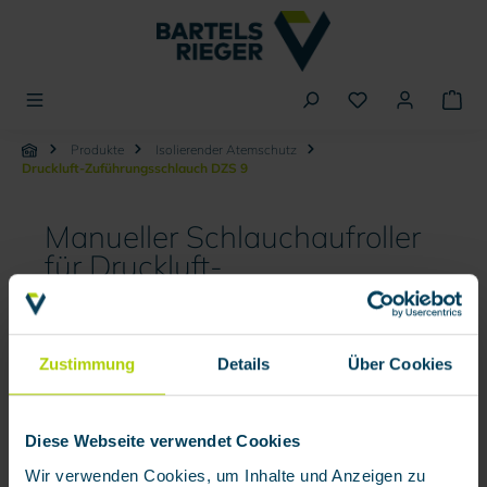
alt springen
Produkte
Isolierender Atemschutz
Druckluft-Zuführungsschlauch DZS 9
Manueller Schlauchaufroller
für Druckluft-
Zuführungsschläuche
Zustimmung
Details
Über Cookies
Bildergalerie überspringen
Diese Webseite verwendet Cookies
Wir verwenden Cookies, um Inhalte und Anzeigen zu