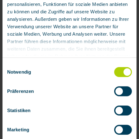
personalisieren, Funktionen für soziale Medien anbieten
zu können und die Zugriffe auf unsere Website zu
analysieren. Außerdem geben wir Informationen zu Ihrer
Verwendung unserer Website an unsere Partner für
soziale Medien, Werbung und Analysen weiter. Unsere
Partner führen diese Informationen möglicherweise mit
3.505,97 € / Stück
weiteren Daten zusammen, die Sie ihnen bereitgestellt
Verfügbar
haben oder die sie im Rahmen Ihrer Nutzung der Dienste
Zum Merkzettel hinzufügen
gesammelt haben.
Einwilligungsauswahl
Notwendig
Produktnummer:
202096
Mit Klick auf „[Zustimmen / Alles akzeptieren / etc.]“
erteilen Sie Ihre Einwilligung auch in die Weitergabe über
Präferenzen
Ihr Verhalten in unserem Shop an unseren Partner, die
Produktinformationen
shopware AG (Ebbinghoff 10, 48624 Schöppingen,
Manueller Schlauchaufroller für Druckluft-
Deutschland), die diese Daten Ihnen nicht persönlich
Zuführungsschläuchen mit einer Länge von 35-50 m.
Statistiken
zuordnen kann, sie aber zu eigenen Zwecken (z.B.
Schlauchaufroller aus Edelstah…
Mehr
Produktverbesserungen, Marktverhaltensanalysen)
Bewertungen
Marketing
verarbeiten darf.