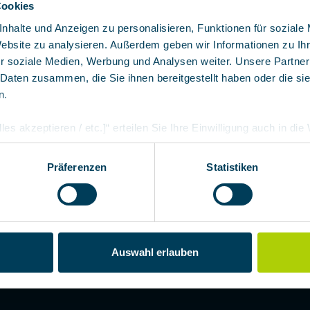
Cookies
nhalte und Anzeigen zu personalisieren, Funktionen für soziale
Website zu analysieren. Außerdem geben wir Informationen zu I
r soziale Medien, Werbung und Analysen weiter. Unsere Partner
 Daten zusammen, die Sie ihnen bereitgestellt haben oder die s
n.
les akzeptieren / etc.]“ erteilen Sie Ihre Einwilligung auch in di
Partner, die shopware AG (Ebbinghoff 10, 48624 Schöppingen, D
h zuordnen kann, sie aber zu eigenen Zwecken (z.B. Produktver
Präferenzen
Statistiken
arbeiten darf.
/ Leasen
Service
Reinigung und Wartung
Revision und Reparatur
Auswahl erlauben
Schulungen
Fit-Testing