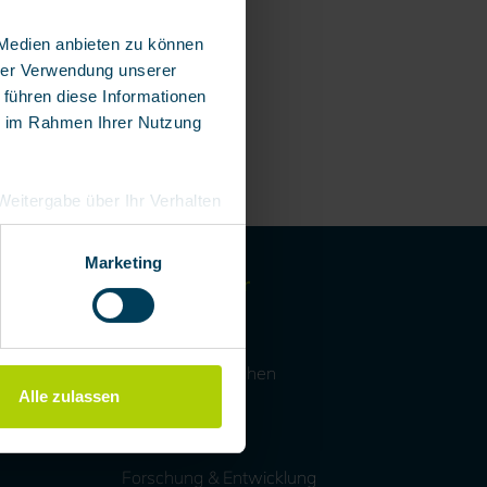
 Medien anbieten zu können
hrer Verwendung unserer
 führen diese Informationen
ie im Rahmen Ihrer Nutzung
e Weitergabe über Ihr Verhalten
eutschland), die diese
besserungen,
Marketing
BartelsRieger
Unternehmen
Kunden & Branchen
Alle zulassen
Historie
Kontakt
Forschung & Entwicklung