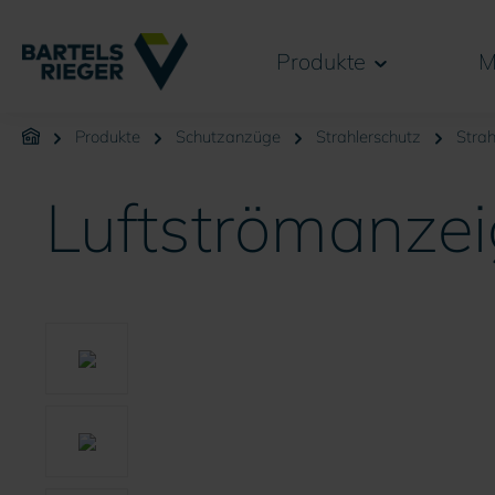
springen
Zur Hauptnavigation springen
Produkte
M
Produkte
Schutzanzüge
Strahlerschutz
Stra
Luftströmanzei
Bildergalerie überspringen