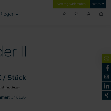
Vertrag widerrufen
Deutsch
Rieger
r II
 / Stück
tel hinzufügen
mmer:
146126