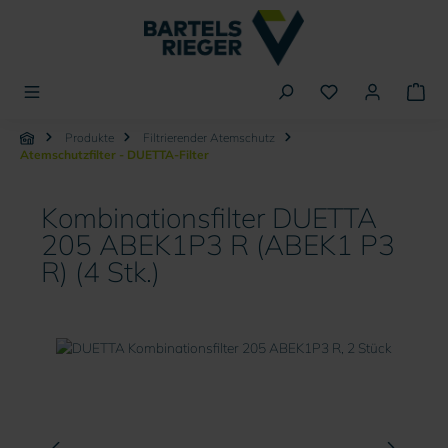
alt springen
Produkte
Filtrierender Atemschutz
Atemschutzfilter - DUETTA-Filter
Kombinationsfilter DUETTA
205 ABEK1P3 R (ABEK1 P3
R) (4 Stk.)
Bildergalerie überspringen