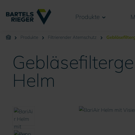
springen
Zur Hauptnavigation springen
Produkte
M
Produkte
Filtrierender Atemschutz
Gebläsefilter
Gebläsefilterge
Helm
Bildergalerie überspringen