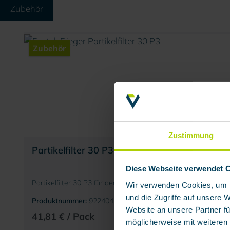
Zubehör
Produktgalerie überspringen
Zubehör
Zustimmung
Partikelfilter 30 P3 (Schutzklasse P3 R D), 5 S
Diese Webseite verwendet 
Partikelfilter 30 P3 für den Einsatz in, durch Stäube und Ae
Wir verwenden Cookies, um I
und die Zugriffe auf unsere 
Produktnummer:
922404
Website an unsere Partner fü
41,81 € / Pack
möglicherweise mit weiteren