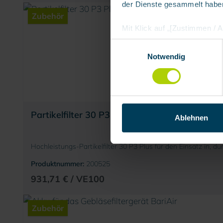
der Dienste gesammelt habe
Zubehör
Mit Klick auf „[Zustimmen / Al
in unserem Shop an unseren 
Einwilligungsauswahl
Daten Ihnen nicht persönlic
Notwendig
Marktverhaltensanalysen) ver
Partikelfilter 30 P3 
Ablehnen
Hochleistungs-Partikelfilter 30 P3 Plus für den Einsatz in, 
Produktnummer:
200525
931,71 € / VE100
Zubehör