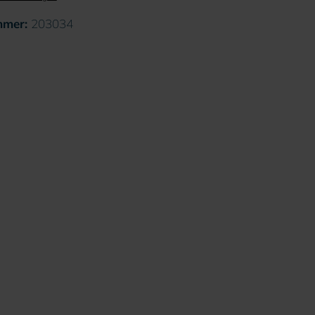
mmer:
203034