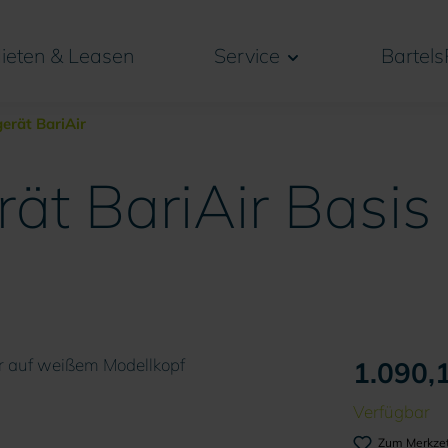
ieten & Leasen
Service
Bartels
gerät BariAir
rät BariAir Basis 
1.090,1
Verfügbar
Zum Merkzet