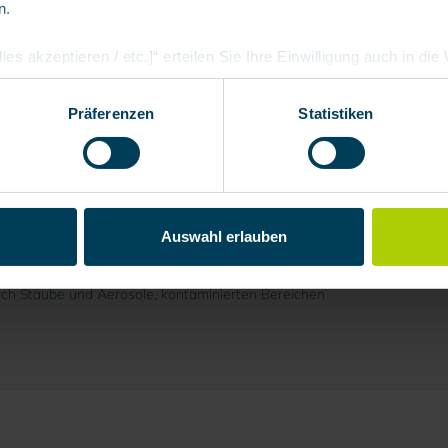
n.
les akzeptieren / etc.]“ erteilen Sie Ihre Einwilligung auch in di
Partner, die shopware AG (Ebbinghoff 10, 48624 Schöppingen, D
h zuordnen kann, sie aber zu eigenen Zwecken (z.B. Produktver
Präferenzen
Statistiken
arbeiten darf.
Plus (Schutzklasse P3 R D), 100 Stück
Auswahl erlauben
durch Stäube und Aerosole, kontaminierten Bereichen