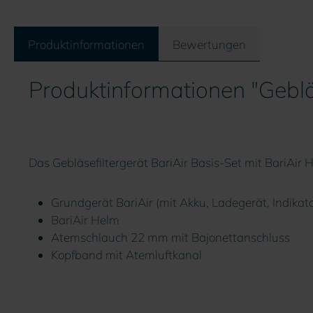
Produktinformationen
Bewertungen
Produktinformationen "Gebläs
Das Gebläsefiltergerät BariAir Basis-Set mit BariAir 
Grundgerät BariAir (mit Akku, Ladegerät, Indikator
BariAir Helm
Atemschlauch 22 mm mit Bajonettanschluss
Kopfband mit Atemluftkanal