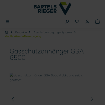
alt springen
Produkte
Atemluftversorgungs-Systeme
Mobile Atemluftversorgung
Gasschutzanhänger GSA
6500
Bildergalerie überspringen