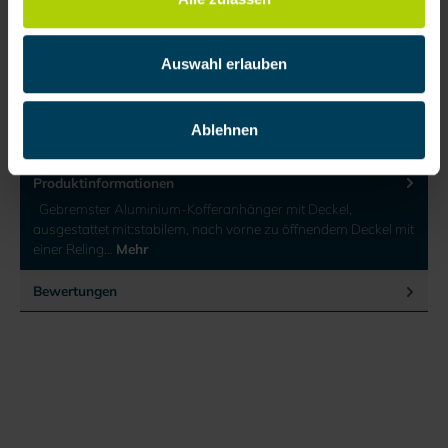
Anfrage senden
Auswahl erlauben
Zum Merkzettel hinzufügen
Produktnummer:
201875
Ablehnen
Produktinformationen
Gebremster Aluminium-Kofferanhänger mit Deckel,
ausgestattet mit:stabilem, nach vorne zu öffnendem Deckel mit
einer Reling…
Mehr
Bewertungen