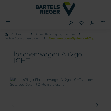
alt springen
Produkte
Atemluftversorgungs-Systeme
Mobile Atemluftversorgung
Flaschenwagen-Systeme Air2go
Flaschenwagen Air2go
LIGHT
Bildergalerie überspringen