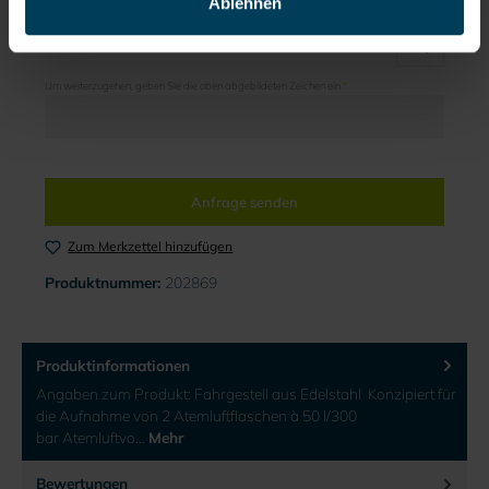
Ablehnen
Um weiterzugehen, geben Sie die oben abgebildeten Zeichen ein
*
Anfrage senden
Zum Merkzettel hinzufügen
Produktnummer:
202869
Produktinformationen
Angaben zum Produkt: Fahrgestell aus Edelstahl Konzipiert für
die Aufnahme von 2 Atemluftflaschen à 50 l/300
bar Atemluftvo…
Mehr
Bewertungen