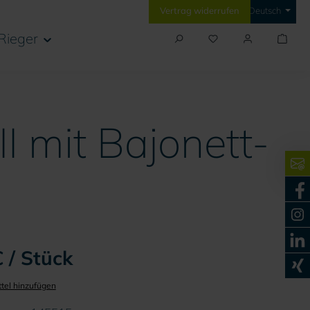
Vertrag widerrufen
Deutsch
Rieger
I mit Bajonett-
 / Stück
tel hinzufügen