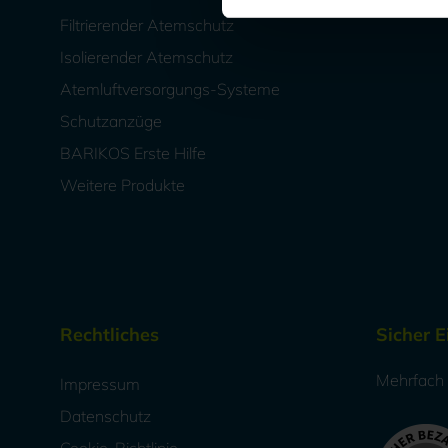
Filtrierender Atemschutz
Isolierender Atemschutz
Atemluftversorgungs-Systeme
Schutzanzüge
BARIKOS Erste Hilfe
Weitere Produkte
Rechtliches
Sicher 
Mehrfach a
Impressum
Datenschutz