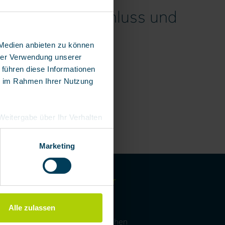
t Bajonett-Anschluss und
 Medien anbieten zu können
hrer Verwendung unserer
 führen diese Informationen
ie im Rahmen Ihrer Nutzung
e Weitergabe über Ihr Verhalten
eutschland), die diese
besserungen,
Marketing
BartelsRieger
Unternehmen
Alle zulassen
Kunden & Branchen