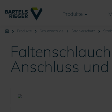
springen
Zur Hauptnavigation springen
Produkte
M
Produkte
Schutzanzüge
Strahlerschutz
Stra
Faltenschlauch
Anschluss und
Bildergalerie überspringen