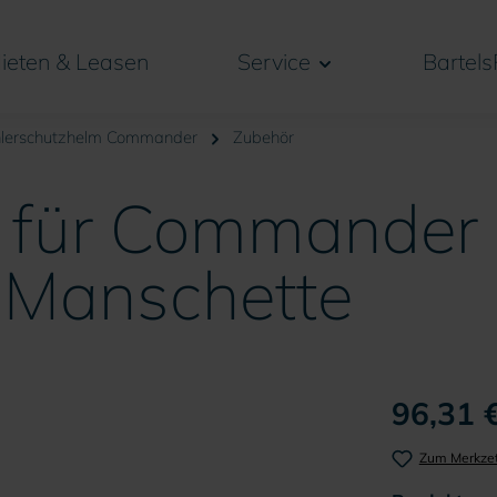
ieten & Leasen
Service
Bartels
hlerschutzhelm Commander
Zubehör
 für Commander I
 Manschette
96,31 €
Zum Merkzet