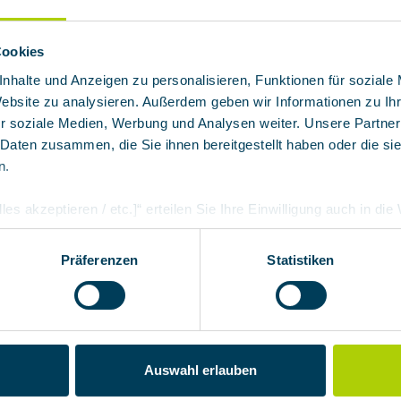
enschlauch für Commander II mi
Cookies
nhalte und Anzeigen zu personalisieren, Funktionen für soziale
Website zu analysieren. Außerdem geben wir Informationen zu I
hluss und Manschette
r soziale Medien, Werbung und Analysen weiter. Unsere Partner
 Daten zusammen, die Sie ihnen bereitgestellt haben oder die s
n.
les akzeptieren / etc.]“ erteilen Sie Ihre Einwilligung auch in di
Partner, die shopware AG (Ebbinghoff 10, 48624 Schöppingen, D
h zuordnen kann, sie aber zu eigenen Zwecken (z.B. Produktver
Präferenzen
Statistiken
arbeiten darf.
/ Leasen
Service
Reinigung und Wartung
Auswahl erlauben
Revision und Reparatur