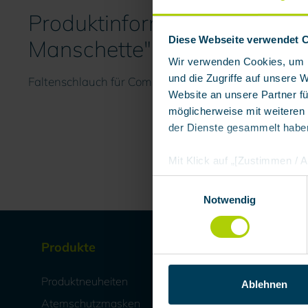
Produktinformationen "Falt
Diese Webseite verwendet 
Manschette"
Wir verwenden Cookies, um I
und die Zugriffe auf unsere 
Faltenschlauch für Commander II mit Bajonett-Ansc
Website an unsere Partner fü
möglicherweise mit weiteren
der Dienste gesammelt habe
Mit Klick auf „[Zustimmen / Al
in unserem Shop an unseren 
Einwilligungsauswahl
Daten Ihnen nicht persönlic
Notwendig
Marktverhaltensanalysen) ver
Produkte
Mieten 
Produktneuheiten
Ablehnen
Atemschutzmasken