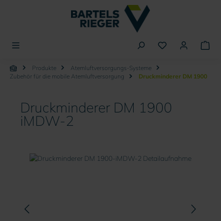
alt springen
Produkte
Atemluftversorgungs-Systeme
Zubehör für die mobile Atemluftversorgung
Druckminderer DM 1900
Druckminderer DM 1900
iMDW-2
Bildergalerie überspringen