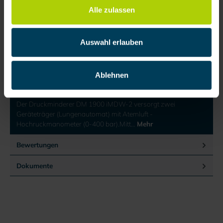
Alle zulassen
Anfrage senden
Zum Merkzettel hinzufügen
Auswahl erlauben
Produktnummer:
200697
Ablehnen
Produktinformationen
Der Druckminderer DM 1900 iMDW-2 versorgt zwei
Geräteträger (Lungenautomat) mit Atemluft -
Hochruckmanometer (0-400 bar).Mitt…
Mehr
Bewertungen
Dokumente