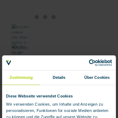
Zustimmung
Details
Über Cookies
Name
*
Diese Webseite verwendet Cookies
Wir verwenden Cookies, um Inhalte und Anzeigen zu
Firma
personalisieren, Funktionen für soziale Medien anbieten
zu können und die Zugriffe auf unsere Website zu