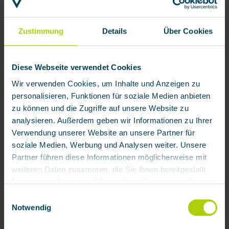
Zustimmung
Details
Über Cookies
Diese Webseite verwendet Cookies
Wir verwenden Cookies, um Inhalte und Anzeigen zu
personalisieren, Funktionen für soziale Medien anbieten
zu können und die Zugriffe auf unsere Website zu
analysieren. Außerdem geben wir Informationen zu Ihrer
Verwendung unserer Website an unsere Partner für
soziale Medien, Werbung und Analysen weiter. Unsere
Partner führen diese Informationen möglicherweise mit
weiteren Daten zusammen, die Sie ihnen bereitgestellt
haben oder die sie im Rahmen Ihrer Nutzung der Dienste
1.111,54 € / Stück
gesammelt haben.
Einwilligungsauswahl
Verfügbar
Notwendig
auswählen
Schlauchlänge
Mit Klick auf „[Zustimmen / Alles akzeptieren / etc.]“
5.00
10.00
15.00
20.00
30.00
40.00