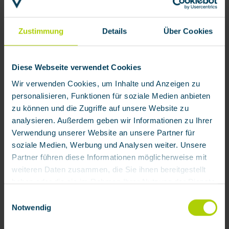
Zustimmung
Details
Über Cookies
Diese Webseite verwendet Cookies
Wir verwenden Cookies, um Inhalte und Anzeigen zu
personalisieren, Funktionen für soziale Medien anbieten
zu können und die Zugriffe auf unsere Website zu
analysieren. Außerdem geben wir Informationen zu Ihrer
Verwendung unserer Website an unsere Partner für
soziale Medien, Werbung und Analysen weiter. Unsere
Partner führen diese Informationen möglicherweise mit
weiteren Daten zusammen, die Sie ihnen bereitgestellt
haben oder die sie im Rahmen Ihrer Nutzung der Dienste
409,33 € / Stück
gesammelt haben.
Einwilligungsauswahl
Verfügbar
Notwendig
auswählen
Schlauchlänge
Mit Klick auf „[Zustimmen / Alles akzeptieren / etc.]“
5.00
10.00
15.00
20.00
30.00
40.00