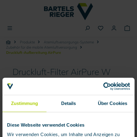
alt springen
Produkte
Atemluftversorgungs-Systeme
Zubehör für die mobile Atemluftversorgung
Druckluft-Aufbereitung AirPure
Druckluft-Filter AirPure W
Bildergalerie überspringen
Zustimmung
Details
Über Cookies
Diese Webseite verwendet Cookies
Wir verwenden Cookies, um Inhalte und Anzeigen zu