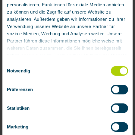
personalisieren, Funktionen für soziale Medien anbieten
zu können und die Zugriffe auf unsere Website zu
analysieren. Außerdem geben wir Informationen zu Ihrer
Verwendung unserer Website an unsere Partner für
1.345,12 € / Stück
soziale Medien, Werbung und Analysen weiter. Unsere
Verfügbar
Partner führen diese Informationen möglicherweise mit
weiteren Daten zusammen, die Sie ihnen bereitgestellt
Zum Merkzettel hinzufügen
haben oder die sie im Rahmen Ihrer Nutzung der Dienste
Produktnummer:
202507
gesammelt haben.
Einwilligungsauswahl
Notwendig
Mit Klick auf „[Zustimmen / Alles akzeptieren / etc.]“
Produktinformationen
erteilen Sie Ihre Einwilligung auch in die Weitergabe über
Präferenzen
Betriebsfertige Filterkombination zur Wandmontage für bis zu
Ihr Verhalten in unserem Shop an unseren Partner, die
drei Druckluft-Schlauchgeräte bestehend aus:Stufe 5 Mikron
shopware AG (Ebbinghoff 10, 48624 Schöppingen,
Filt…
Mehr
Deutschland), die diese Daten Ihnen nicht persönlich
Statistiken
zuordnen kann, sie aber zu eigenen Zwecken (z.B.
Bewertungen
Produktverbesserungen, Marktverhaltensanalysen)
Marketing
Dokumente
verarbeiten darf.