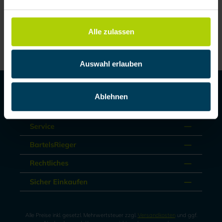
Alle zulassen
Auswahl erlauben
Produkte
Ablehnen
Mieten / Leasen
Service
BartelsRieger
Rechtliches
Sicher Einkaufen
Alle Preise inkl. gesetzl. Mehrwertsteuer zzgl.
Versandkosten
und ggf.