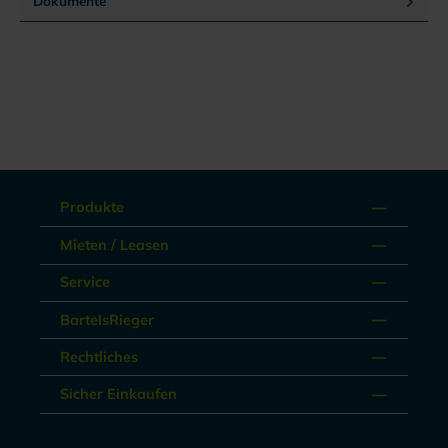
Dokumente
Produkte
Mieten / Leasen
Service
BartelsRieger
Rechtliches
Sicher Einkaufen