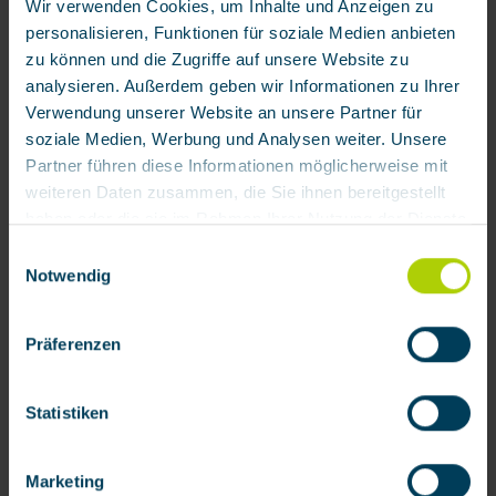
Wir verwenden Cookies, um Inhalte und Anzeigen zu
personalisieren, Funktionen für soziale Medien anbieten
zu können und die Zugriffe auf unsere Website zu
analysieren. Außerdem geben wir Informationen zu Ihrer
Verwendung unserer Website an unsere Partner für
soziale Medien, Werbung und Analysen weiter. Unsere
Partner führen diese Informationen möglicherweise mit
weiteren Daten zusammen, die Sie ihnen bereitgestellt
haben oder die sie im Rahmen Ihrer Nutzung der Dienste
gesammelt haben.
Einwilligungsauswahl
Notwendig
Mit Klick auf „[Zustimmen / Alles akzeptieren / etc.]“
erteilen Sie Ihre Einwilligung auch in die Weitergabe über
Präferenzen
Ihr Verhalten in unserem Shop an unseren Partner, die
shopware AG (Ebbinghoff 10, 48624 Schöppingen,
Deutschland), die diese Daten Ihnen nicht persönlich
Statistiken
zuordnen kann, sie aber zu eigenen Zwecken (z.B.
Produktverbesserungen, Marktverhaltensanalysen)
Marketing
verarbeiten darf.