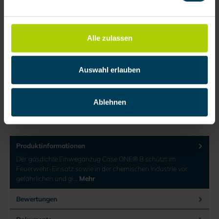
Alle zulassen
417,69 € / Stück
auswählen
Größe
Auswahl erlauben
S
M
L
XL
XXL
XXXL
Zum Merkzettel hinzufügen
Ablehnen
Produktnummer:
202633
Produktinformationen
Der gasdichte Einweganzug Case ONE® B schützt im
Feuerwehr-Einsatz sowie in der chemischen Industrie vor
gefährlichen und gi…
Mehr
Bewertungen