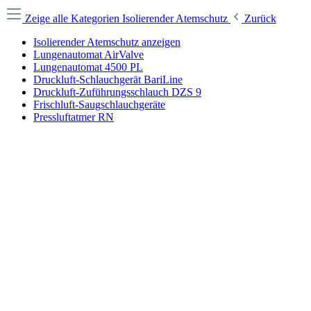
Zeige alle Kategorien
Isolierender Atemschutz
Zurück
Isolierender Atemschutz anzeigen
Lungenautomat AirValve
Lungenautomat 4500 PL
Druckluft-Schlauchgerät BariLine
Druckluft-Zuführungsschlauch DZS 9
Frischluft-Saugschlauchgeräte
Pressluftatmer RN